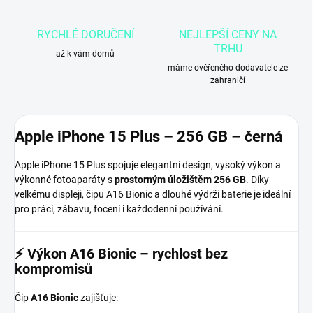
RYCHLÉ DORUČENÍ
NEJLEPŠÍ CENY NA
TRHU
až k vám domů
máme ověřeného dodavatele ze
zahraničí
Apple iPhone 15 Plus – 256 GB – černá
Apple iPhone 15 Plus spojuje elegantní design, vysoký výkon a
výkonné fotoaparáty s
prostorným úložištěm 256 GB
. Díky
velkému displeji, čipu A16 Bionic a dlouhé výdrži baterie je ideální
pro práci, zábavu, focení i každodenní používání.
⚡
Výkon A16 Bionic – rychlost bez
kompromisů
Čip
A16 Bionic
zajišťuje: