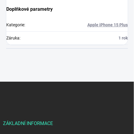
Doplňkové parametry
Kategorie
:
Apple iPhone 15 Plus
Záruka
:
1 rok
Z
á
p
a
t
í
ZÁKLADNÍ INFORMACE