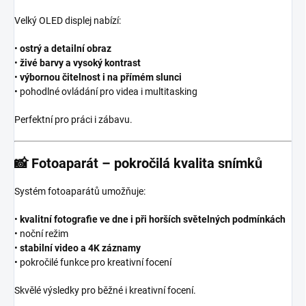
Velký OLED displej nabízí:
•
ostrý a detailní obraz
•
živé barvy a vysoký kontrast
•
výbornou čitelnost i na přímém slunci
• pohodlné ovládání pro videa i multitasking
Perfektní pro práci i zábavu.
📸
Fotoaparát – pokročilá kvalita snímků
Systém fotoaparátů umožňuje:
•
kvalitní fotografie ve dne i při horších světelných podmínkách
• noční režim
•
stabilní video a 4K záznamy
• pokročilé funkce pro kreativní focení
Skvělé výsledky pro běžné i kreativní focení.