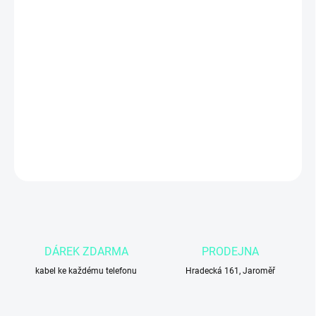
MŮŽEME DORUČIT DO:
4.11.2026
Apple iPhone 15 Plus s kapacitou
256 GB
v
černé
barvě nabízí
velký 6,7″ Super Retina XDR displej
, výkonný
čip A16 Bionic
,
vylepšený systém fotoaparátů a velké úložiště pro aplikace, fotky i
videa. Ideální volba pro uživatele, kteří chtějí
výkon, výdrž a
prostorné úložiště
pro každodenní použití i zábavu.
DETAILNÍ INFORMACE
ZEPTAT SE
DÁREK ZDARMA
PRODEJNA
kabel ke každému telefonu
Hradecká 161, Jaroměř