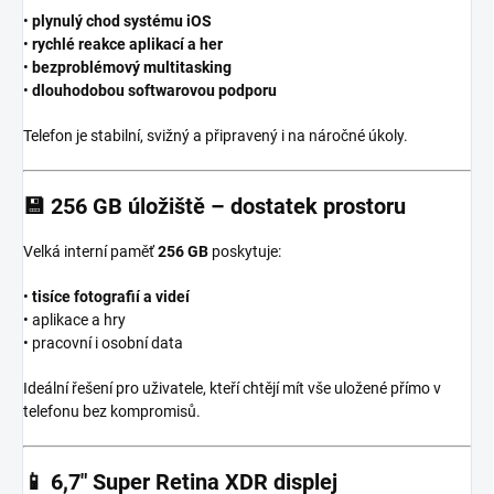
•
plynulý chod systému iOS
•
rychlé reakce aplikací a her
•
bezproblémový multitasking
•
dlouhodobou softwarovou podporu
Telefon je stabilní, svižný a připravený i na náročné úkoly.
💾
256 GB úložiště – dostatek prostoru
Velká interní paměť
256 GB
poskytuje:
•
tisíce fotografií a videí
• aplikace a hry
• pracovní i osobní data
Ideální řešení pro uživatele, kteří chtějí mít vše uložené přímo v
telefonu bez kompromisů.
📱
6,7″ Super Retina XDR displej