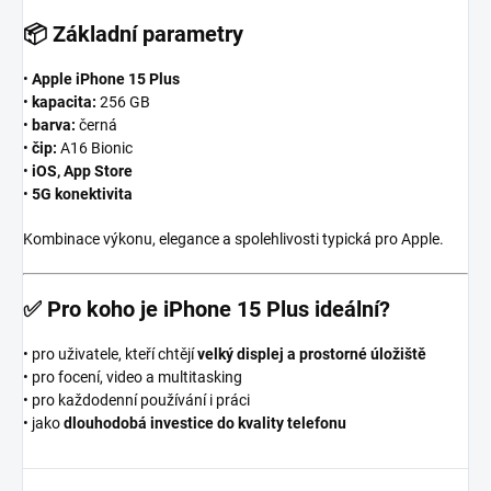
📦
Základní parametry
•
Apple iPhone 15 Plus
•
kapacita:
256 GB
•
barva:
černá
•
čip:
A16 Bionic
•
iOS, App Store
•
5G konektivita
Kombinace výkonu, elegance a spolehlivosti typická pro Apple.
✅
Pro koho je iPhone 15 Plus ideální?
• pro uživatele, kteří chtějí
velký displej a prostorné úložiště
• pro focení, video a multitasking
• pro každodenní používání i práci
• jako
dlouhodobá investice do kvality telefonu