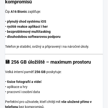
kompromisů
Čip
A16 Bionic
zajišťuje:
•
plynulý chod systému iOS
•
rychlé reakce aplikací i her
•
bezproblémový multitasking
•
dlouhodobou softwarovou podporu
Telefon je stabilní, svižný a připravený i na náročné úkoly.
💾
256 GB úložiště – maximum prostoru
Velká interní paměť
256 GB
poskytuje:
•
tisíce fotografií a videí
• aplikace a hry
• pracovní i osobní data
Perfektní pro uživatele, kteří chtějí mít
vše uložené přímo v
telefonu
bez kompromisů.