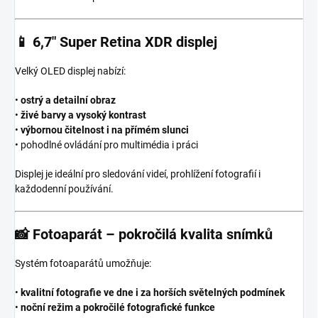
📱
6,7″ Super Retina XDR displej
Velký OLED displej nabízí:
•
ostrý a detailní obraz
•
živé barvy a vysoký kontrast
•
výbornou čitelnost i na přímém slunci
• pohodlné ovládání pro multimédia i práci
Displej je ideální pro sledování videí, prohlížení fotografií i
každodenní používání.
📸
Fotoaparát – pokročilá kvalita snímků
Systém fotoaparátů umožňuje:
•
kvalitní fotografie ve dne i za horších světelných podmínek
•
noční režim a pokročilé fotografické funkce