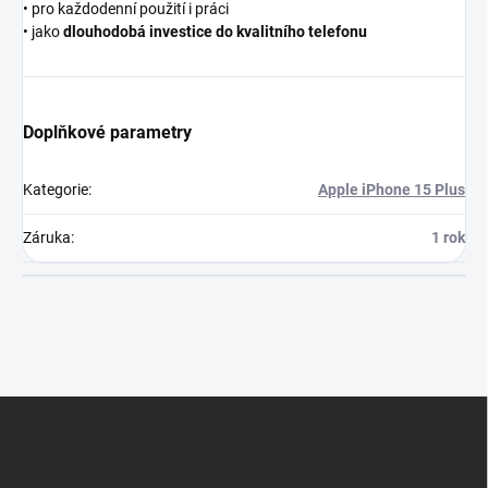
• pro každodenní použití i práci
• jako
dlouhodobá investice do kvalitního telefonu
Doplňkové parametry
Kategorie
:
Apple iPhone 15 Plus
Záruka
:
1 rok
Z
á
p
a