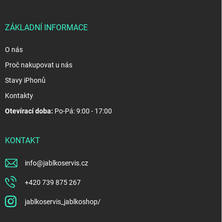
t
í
ZÁKLADNÍ INFORMACE
O nás
Proč nakupovat u nás
Stavy iPhonů
Kontakty
Otevírací doba:
Po-Pá: 9:00 - 17:00
KONTAKT
info
@
jablkoservis.cz
+420 739 875 267
jablkoservis_jablkoshop/