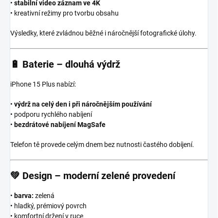
•
stabilní video záznam ve 4K
• kreativní režimy pro tvorbu obsahu
Výsledky, které zvládnou běžné i náročnější fotografické úlohy.
🔋
Baterie – dlouhá výdrž
iPhone 15 Plus nabízí:
•
výdrž na celý den i při náročnějším používání
• podporu rychlého nabíjení
•
bezdrátové nabíjení MagSafe
Telefon tě provede celým dnem bez nutnosti častého dobíjení.
💚
Design – moderní zelené provedení
•
barva:
zelená
• hladký, prémiový povrch
• komfortní držení v ruce