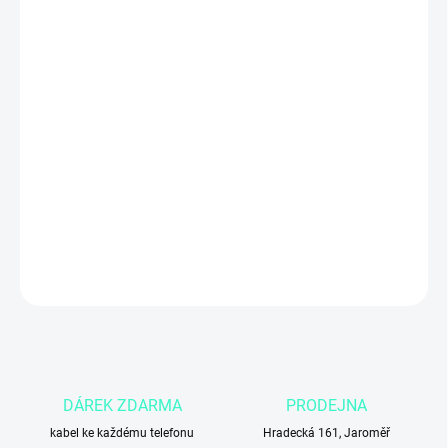
ZADNÍ KRYT
MŮŽEME DORUČIT DO:
4.11.2026
Apple iPhone 15 Plus s kapacitou
256 GB
v elegantní
zelené
barvě
nabízí
velký 6,7″ Super Retina XDR displej
, výkonný
čip A16
Bionic
, špičkový fotoaparát a prostorné úložiště pro tisíce fotek,
videí i aplikací. Ideální volba pro uživatele, kteří chtějí
komfort
velké obrazovky, vysoký výkon a dostatek místa
pro každodenní
použití i zábavu.
DETAILNÍ INFORMACE
ZEPTAT SE
DÁREK ZDARMA
PRODEJNA
kabel ke každému telefonu
Hradecká 161, Jaroměř