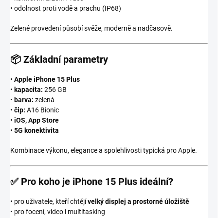
• odolnost proti vodě a prachu (IP68)
Zelené provedení působí svěže, moderně a nadčasově.
📦
Základní parametry
•
Apple iPhone 15 Plus
•
kapacita:
256 GB
•
barva:
zelená
•
čip:
A16 Bionic
•
iOS, App Store
•
5G konektivita
Kombinace výkonu, elegance a spolehlivosti typická pro Apple.
✅
Pro koho je iPhone 15 Plus ideální?
• pro uživatele, kteří chtějí
velký displej a prostorné úložiště
• pro focení, video i multitasking