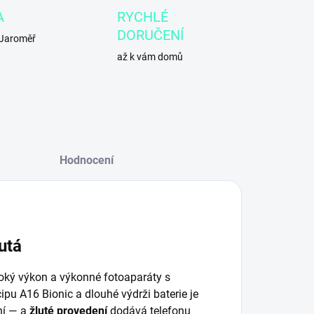
A
RYCHLÉ
DORUČENÍ
 Jaroměř
až k vám domů
Hodnocení
utá
soký výkon a výkonné fotoaparáty s
čipu A16 Bionic a dlouhé výdrži baterie je
ní — a
žluté provedení
dodává telefonu