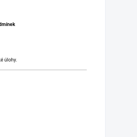
odmínek
ké úlohy.
.