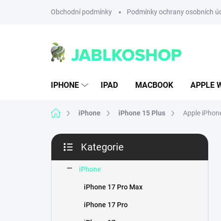
Přejít
Obchodní podmínky
Podmínky ochrany osobních ú
na
obsah
IPHONE
IPAD
MACBOOK
APPLE 
Domů
iPhone
iPhone 15 Plus
Apple iPhon
P
Kategorie
o
Přeskočit
s
kategorie
t
iPhone
r
iPhone 17 Pro Max
a
n
iPhone 17 Pro
n