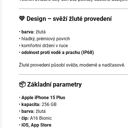
💛
Design – svěží žluté provedení
•
barva:
žlutá
• hladký, prémiový povrch
• komfortní držení v ruce
•
odolnost proti vodě a prachu (IP68)
Žluté provedení působí svěže, moderně a nadčasově.
📦
Základní parametry
•
Apple iPhone 15 Plus
•
kapacita:
256 GB
•
barva:
žlutá
•
čip:
A16 Bionic
•
iOS, App Store