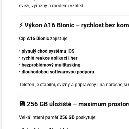
svěží, výrazný a moderní vzhled.
⚡
Výkon A16 Bionic – rychlost bez ko
Čip
A16 Bionic
zajišťuje:
•
plynulý chod systému iOS
•
rychlé reakce aplikací i her
•
bezproblémový multitasking
•
dlouhodobou softwarovou podporu
Telefon je stabilní, svižný a připravený i na náročnější 
💾
256 GB úložiště – maximum prostor
Velká interní paměť
256 GB
poskytuje: