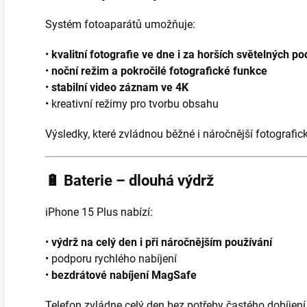
Systém fotoaparátů umožňuje:
•
kvalitní fotografie ve dne i za horších světelných p
•
noční režim a pokročilé fotografické funkce
•
stabilní video záznam ve 4K
• kreativní režimy pro tvorbu obsahu
Výsledky, které zvládnou běžné i náročnější fotografic
🔋
Baterie – dlouhá výdrž
iPhone 15 Plus nabízí:
•
výdrž na celý den i při náročnějším používání
• podporu rychlého nabíjení
•
bezdrátové nabíjení MagSafe
Telefon zvládne celý den bez potřeby častého dobíjení