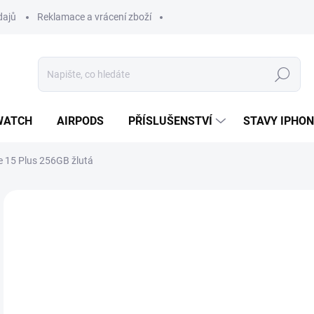
dajů
Reklamace a vrácení zboží
Hledat
WATCH
AIRPODS
PŘÍSLUŠENSTVÍ
STAVY IPHO
e 15 Plus 256GB žlutá
Neohodnoceno
Podrobnosti hodnocení
ZNAČKA:
APPLE
14
14 
Měr
MO
cena
OCH