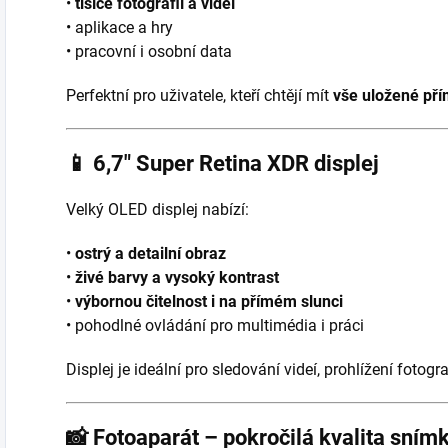
•
tisíce fotografií a videí
• aplikace a hry
• pracovní i osobní data
Perfektní pro uživatele, kteří chtějí mít
vše uložené pří
📱
6,7″ Super Retina XDR displej
Velký OLED displej nabízí:
•
ostrý a detailní obraz
•
živé barvy a vysoký kontrast
•
výbornou čitelnost i na přímém slunci
• pohodlné ovládání pro multimédia i práci
Displej je ideální pro sledování videí, prohlížení fotogr
📸
Fotoaparát – pokročilá kvalita sním