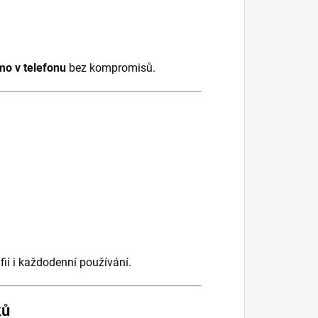
mo v telefonu
bez kompromisů.
afií i každodenní používání.
ků