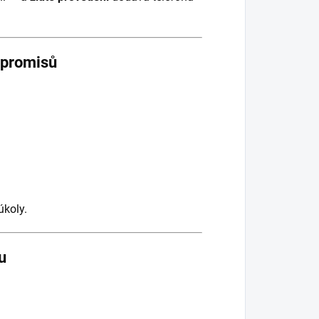
mpromisů
úkoly.
u