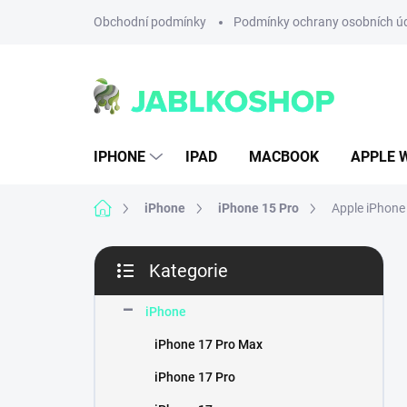
Přejít
Obchodní podmínky
Podmínky ochrany osobních ú
na
obsah
IPHONE
IPAD
MACBOOK
APPLE 
Domů
iPhone
iPhone 15 Pro
Apple iPhone
P
Kategorie
o
Přeskočit
s
kategorie
t
iPhone
r
iPhone 17 Pro Max
a
n
iPhone 17 Pro
n