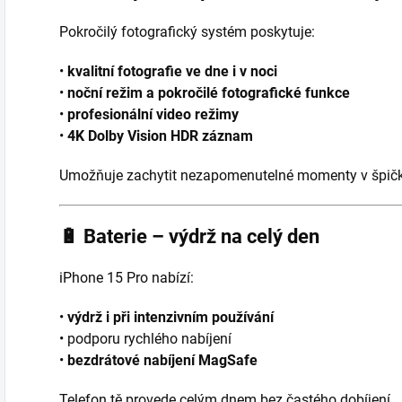
Pokročilý fotografický systém poskytuje:
•
kvalitní fotografie ve dne i v noci
•
noční režim a pokročilé fotografické funkce
•
profesionální video režimy
•
4K Dolby Vision HDR záznam
Umožňuje zachytit nezapomenutelné momenty v špičko
🔋
Baterie – výdrž na celý den
iPhone 15 Pro nabízí:
•
výdrž i při intenzivním používání
• podporu rychlého nabíjení
•
bezdrátové nabíjení MagSafe
Telefon tě provede celým dnem bez častého dobíjení.