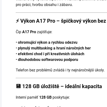
pro práci, tvorbu obsahu i zábavu.
⚡
Výkon A17 Pro – špičkový výkon be
Čip
A17 Pro
zajišťuje:
•
ohromující výkon a rychlou odezvu
•
plynulý multitasking a hraní náročných her
•
efektivní chod i při kreativních úlohách
•
dlouhodobou softwarovou podporu
Telefon bez problémů zvládá i ty nejnáročnější úkoly.
💾
128 GB úložiště – ideální kapacita
Interní paměť
128 GB
poskytuje: