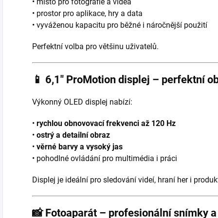
• místo pro fotografie a videa
• prostor pro aplikace, hry a data
• vyváženou kapacitu pro běžné i náročnější použití
Perfektní volba pro většinu uživatelů.
📱
6,1″ ProMotion displej – perfektní o
Výkonný OLED displej nabízí:
•
rychlou obnovovací frekvenci až 120 Hz
•
ostrý a detailní obraz
•
věrné barvy a vysoký jas
• pohodlné ovládání pro multimédia i práci
Displej je ideální pro sledování videí, hraní her i produk
📸
Fotoaparát – profesionální snímky a