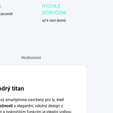
A
RYCHLÉ
DORUČENÍ
 Jaroměř
až k vám domů
Hodnocení
drý titan
vý smartphone navržený pro ty, kteří
ožnosti
a elegantní, odolný design z
i a pokročilým funkcím je ideální volbou