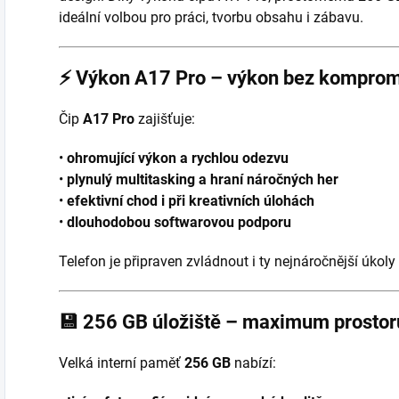
ideální volbou pro práci, tvorbu obsahu i zábavu.
⚡
Výkon A17 Pro – výkon bez komprom
Čip
A17 Pro
zajišťuje:
•
ohromující výkon a rychlou odezvu
•
plynulý multitasking a hraní náročných her
•
efektivní chod i při kreativních úlohách
•
dlouhodobou softwarovou podporu
Telefon je připraven zvládnout i ty nejnáročnější úkol
💾
256 GB úložiště – maximum prostor
Velká interní paměť
256 GB
nabízí: