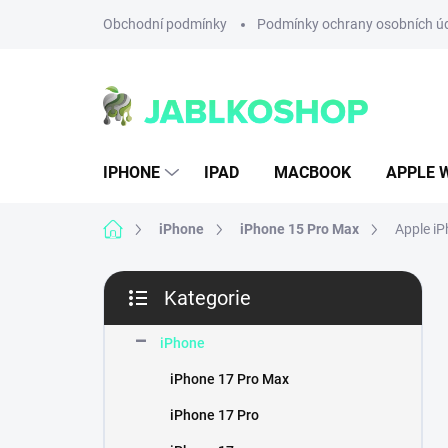
Přejít
Obchodní podmínky
Podmínky ochrany osobních ú
na
obsah
IPHONE
IPAD
MACBOOK
APPLE 
Domů
iPhone
iPhone 15 Pro Max
Apple iP
P
Kategorie
o
Přeskočit
s
kategorie
t
iPhone
r
iPhone 17 Pro Max
a
n
iPhone 17 Pro
n