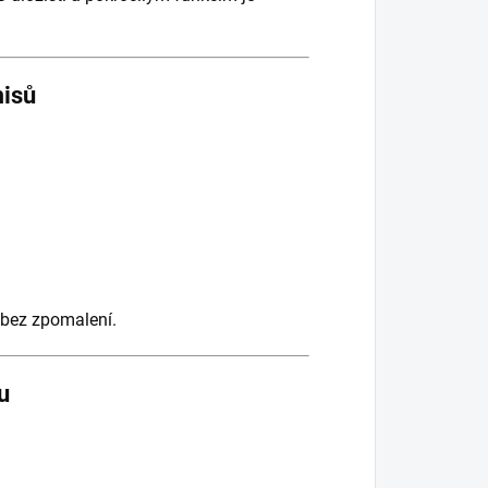
isů
y bez zpomalení.
u