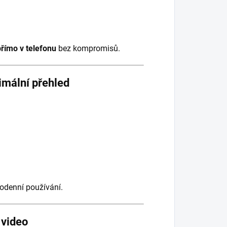
římo v telefonu
bez kompromisů.
imální přehled
ždodenní používání.
 video