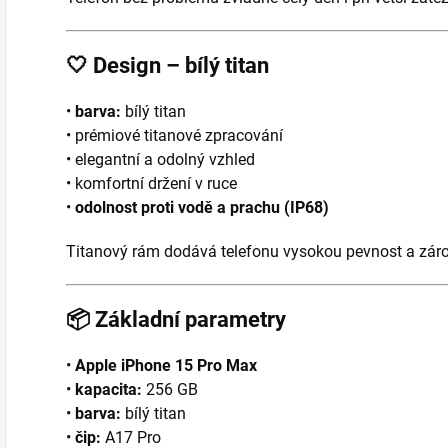
🤍
Design – bílý titan
•
barva:
bílý titan
• prémiové titanové zpracování
• elegantní a odolný vzhled
• komfortní držení v ruce
•
odolnost proti vodě a prachu (IP68)
Titanový rám dodává telefonu vysokou pevnost a záro
📦
Základní parametry
•
Apple iPhone 15 Pro Max
•
kapacita:
256 GB
•
barva:
bílý titan
•
čip:
A17 Pro