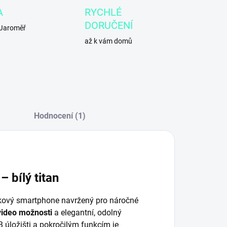
A
RYCHLÉ
DORUČENÍ
 Jaroměř
až k vám domů
Hodnocení (1)
 bílý titan
kový smartphone navržený pro náročné
 video možnosti
a elegantní, odolný
 úložišti a pokročilým funkcím je