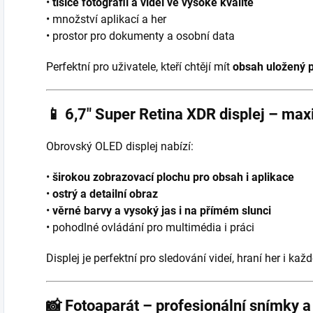
•
tisíce fotografií a videí ve vysoké kvalitě
• množství aplikací a her
• prostor pro dokumenty a osobní data
Perfektní pro uživatele, kteří chtějí mít
obsah uložený p
📱
6,7″ Super Retina XDR displej – max
Obrovský OLED displej nabízí:
•
širokou zobrazovací plochu pro obsah i aplikace
•
ostrý a detailní obraz
•
věrné barvy a vysoký jas i na přímém slunci
• pohodlné ovládání pro multimédia i práci
Displej je perfektní pro sledování videí, hraní her i ka
📸
Fotoaparát – profesionální snímky a