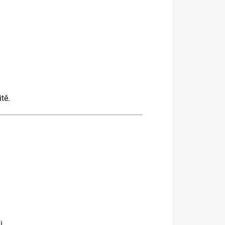
tě.
i.