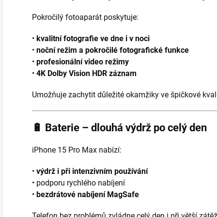
Pokročilý fotoaparát poskytuje:
•
kvalitní fotografie ve dne i v noci
•
noční režim a pokročilé fotografické funkce
•
profesionální video režimy
•
4K Dolby Vision HDR záznam
Umožňuje zachytit důležité okamžiky ve špičkové kvali
🔋
Baterie – dlouhá výdrž po celý den
iPhone 15 Pro Max nabízí:
•
výdrž i při intenzivním používání
• podporu rychlého nabíjení
•
bezdrátové nabíjení MagSafe
Telefon bez problémů zvládne celý den i při větší zátěž