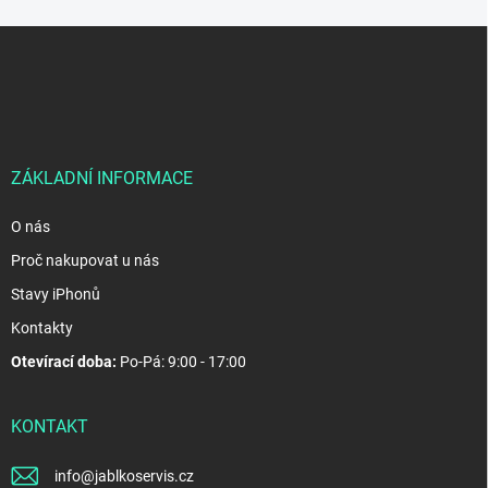
Z
á
p
a
t
í
ZÁKLADNÍ INFORMACE
O nás
Proč nakupovat u nás
Stavy iPhonů
Kontakty
Otevírací doba:
Po-Pá: 9:00 - 17:00
KONTAKT
info
@
jablkoservis.cz