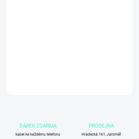
ZADNÍ KRYT
MŮŽEME DORUČIT DO:
2.11.2026
Apple iPhone 15 Pro Max
256 GB
v elegantním
modrém
titanovém
provedení nabízí
špičkový výkon čipu A17 Pro
,
pokročilé foto a video funkce, velký
6,7″ Super Retina XDR displej
a prostorné úložiště pro všechny vaše aplikace, fotografie i videa.
Ideální volba pro ty, kteří chtějí
maximální výkon, výborné foto
výsledky a prémiový design
bez kompromisů.
DETAILNÍ INFORMACE
ZEPTAT SE
DÁREK ZDARMA
PRODEJNA
kabel ke každému telefonu
Hradecká 161, Jaroměř