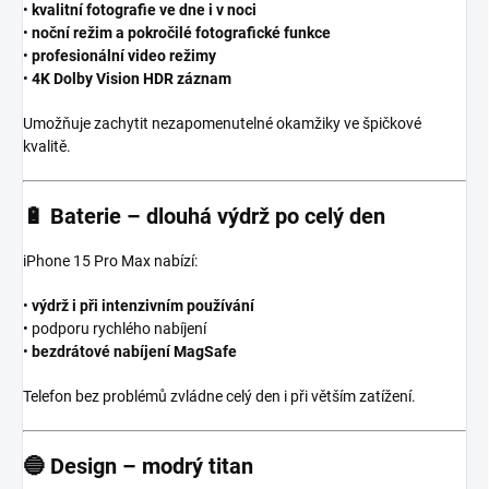
•
kvalitní fotografie ve dne i v noci
•
noční režim a pokročilé fotografické funkce
•
profesionální video režimy
•
4K Dolby Vision HDR záznam
Umožňuje zachytit nezapomenutelné okamžiky ve špičkové
kvalitě.
🔋
Baterie – dlouhá výdrž po celý den
iPhone 15 Pro Max nabízí:
•
výdrž i při intenzivním používání
• podporu rychlého nabíjení
•
bezdrátové nabíjení MagSafe
Telefon bez problémů zvládne celý den i při větším zatížení.
🔵
Design – modrý titan