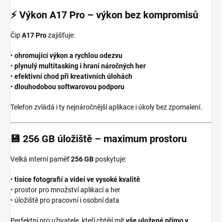
⚡
Výkon A17 Pro – výkon bez kompromisů
Čip
A17 Pro
zajišťuje:
•
ohromující výkon a rychlou odezvu
•
plynulý multitasking i hraní náročných her
•
efektivní chod při kreativních úlohách
•
dlouhodobou softwarovou podporu
Telefon zvládá i ty nejnáročnější aplikace i úkoly bez zpomalení.
💾
256 GB úložiště – maximum prostoru
Velká interní paměť
256 GB
poskytuje:
•
tisíce fotografií a videí ve vysoké kvalitě
• prostor pro množství aplikací a her
• úložiště pro pracovní i osobní data
Perfektní pro uživatele, kteří chtějí mít
vše uložené přímo v