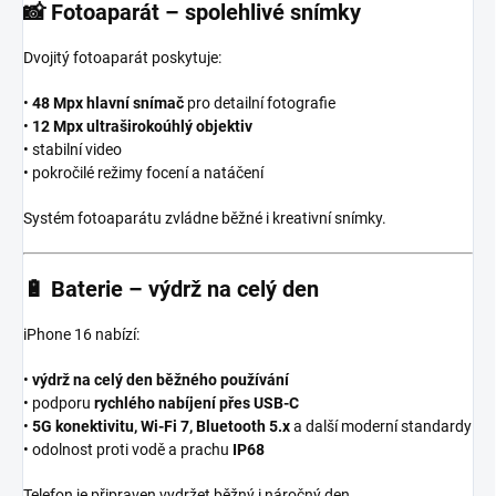
📸
Fotoaparát – spolehlivé snímky
Dvojitý fotoaparát poskytuje:
•
48 Mpx hlavní snímač
pro detailní fotografie
•
12 Mpx ultraširokoúhlý objektiv
• stabilní video
• pokročilé režimy focení a natáčení
Systém fotoaparátu zvládne běžné i kreativní snímky.
🔋
Baterie – výdrž na celý den
iPhone 16 nabízí:
•
výdrž na celý den běžného používání
• podporu
rychlého nabíjení přes USB-C
•
5G konektivitu, Wi-Fi 7, Bluetooth 5.x
a další moderní standardy
• odolnost proti vodě a prachu
IP68
Telefon je připraven vydržet běžný i náročný den.