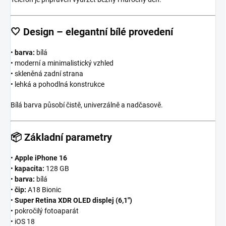
🤍
Design – elegantní bílé provedení
•
barva:
bílá
• moderní a minimalistický vzhled
• skleněná zadní strana
• lehká a pohodlná konstrukce
Bílá barva působí čistě, univerzálně a nadčasově.
📦
Základní parametry
•
Apple iPhone 16
•
kapacita:
128 GB
•
barva:
bílá
•
čip:
A18 Bionic
•
Super Retina XDR OLED displej (6,1″)
• pokročilý fotoaparát
• iOS 18