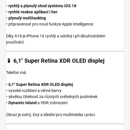
•
rychlý a plynulý chod systému iOS 18
•
rychlé reakce aplikací i her
•
plynulý multitasking
• připravenost pro nové funkce Apple Intelligence
Díky A18 je iPhone 16 rychlý a odolný i při dlouhodobém
používání.
📱
6,1″ Super Retina XDR OLED displej
Telefon má:
•
6,1″ Super Retina XDR OLED displej
• vysoké rozlišení a věrné barvy
• skvělou čitelnost za různých světelných podmínek
•
Dynamic Island
a HDR zobrazení
Obraz je ostrý, živý a ideální pro multimédia i práci.