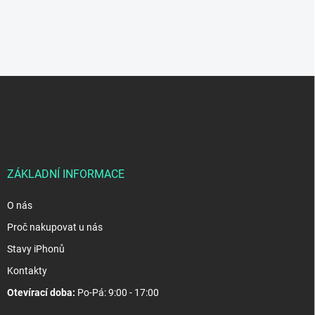
Z
á
p
a
t
í
ZÁKLADNÍ INFORMACE
O nás
Proč nakupovat u nás
Stavy iPhonů
Kontakty
Otevírací doba:
Po-Pá: 9:00 - 17:00