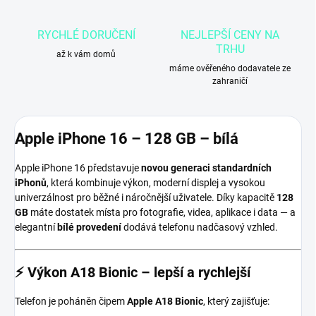
RYCHLÉ DORUČENÍ
NEJLEPŠÍ CENY NA
TRHU
až k vám domů
máme ověřeného dodavatele ze
zahraničí
Apple iPhone 16 – 128 GB – bílá
Apple iPhone 16 představuje
novou generaci standardních
iPhonů
, která kombinuje výkon, moderní displej a vysokou
univerzálnost pro běžné i náročnější uživatele. Díky kapacitě
128
GB
máte dostatek místa pro fotografie, videa, aplikace i data — a
elegantní
bílé provedení
dodává telefonu nadčasový vzhled.
⚡
Výkon A18 Bionic – lepší a rychlejší
Telefon je poháněn čipem
Apple A18 Bionic
, který zajišťuje: