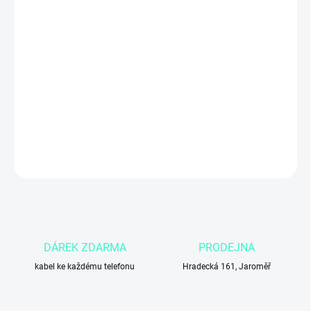
MŮŽEME DORUČIT DO:
4.11.2026
Apple iPhone 16
s kapacitou
128 GB
v
bílé
barvě nabízí moderní
6,1″ Super Retina XDR OLED
displej, výkonný
čip A18 Bionic
a
pokročilý fotoaparátový systém s
48 Mpx hlavním snímačem
.
Skvělá volba pro každodenní použití, práci i zábavu díky
rychlému
výkonu, 5G konektivitě a elegantnímu designu
.
DETAILNÍ INFORMACE
ZEPTAT SE
DÁREK ZDARMA
PRODEJNA
kabel ke každému telefonu
Hradecká 161, Jaroměř