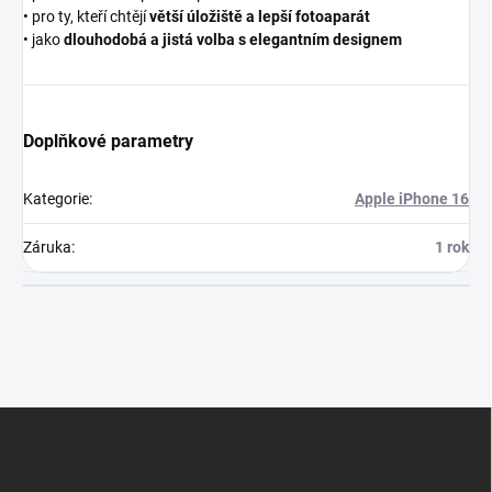
• pro ty, kteří chtějí
větší úložiště a lepší fotoaparát
• jako
dlouhodobá a jistá volba s elegantním designem
Doplňkové parametry
Kategorie
:
Apple iPhone 16
Záruka
:
1 rok
Z
á
p
a