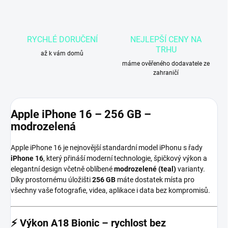
RYCHLÉ DORUČENÍ
NEJLEPŠÍ CENY NA
TRHU
až k vám domů
máme ověřeného dodavatele ze
zahraničí
Apple iPhone 16 – 256 GB –
modrozelená
Apple iPhone 16 je nejnovější standardní model iPhonu s řady
iPhone 16
, který přináší moderní technologie, špičkový výkon a
elegantní design včetně oblíbené
modrozelené (teal)
varianty.
Díky prostornému úložišti
256 GB
máte dostatek místa pro
všechny vaše fotografie, videa, aplikace i data bez kompromisů.
⚡
Výkon A18 Bionic – rychlost bez