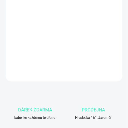
ZADNÍ KRYT
MŮŽEME DORUČIT DO:
4.11.2026
Apple iPhone 16
s kapacitou
256 GB
v
modrozelené (teal)
barvě
nabízí
výkonný čip A18 Bionic
,
6,1″ Super Retina XDR OLED
displej
a duální fotoaparát s
48 Mpx + 12 Mpx
. Skvělá volba pro
uživatele, kteří chtějí
více úložiště, výkon, moderní vzhled a
všestranný fotoaparát
pro každodenní použití, práci i zábavu.
DETAILNÍ INFORMACE
ZEPTAT SE
DÁREK ZDARMA
PRODEJNA
kabel ke každému telefonu
Hradecká 161, Jaroměř