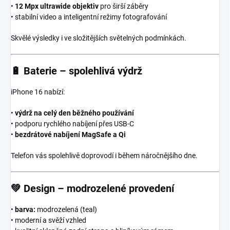
•
12 Mpx ultrawide objektiv
pro širší záběry
• stabilní video a inteligentní režimy fotografování
Skvělé výsledky i ve složitějších světelných podmínkách.
🔋
Baterie – spolehlivá výdrž
iPhone 16 nabízí:
•
výdrž na celý den běžného používání
• podporu rychlého nabíjení přes USB-C
•
bezdrátové nabíjení MagSafe a Qi
Telefon vás spolehlivě doprovodí i během náročnějšího dne.
💚
Design – modrozelené provedení
•
barva:
modrozelená (teal)
• moderní a svěží vzhled