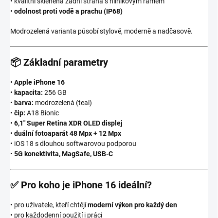
• kvalitní skleněná zadní strana s hliníkovým rámem
•
odolnost proti vodě a prachu (IP68)
Modrozelená varianta působí stylově, moderně a nadčasově.
📦
Základní parametry
•
Apple iPhone 16
•
kapacita:
256 GB
•
barva:
modrozelená (teal)
•
čip:
A18 Bionic
•
6,1″ Super Retina XDR OLED displej
•
duální fotoaparát 48 Mpx + 12 Mpx
• iOS 18 s dlouhou softwarovou podporou
•
5G konektivita, MagSafe, USB-C
✅
Pro koho je iPhone 16 ideální?
• pro uživatele, kteří chtějí
moderní výkon pro každý den
• pro každodenní použití i práci