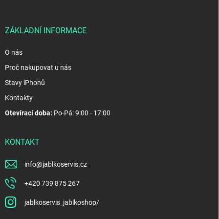
t
í
ZÁKLADNÍ INFORMACE
O nás
Proč nakupovat u nás
Stavy iPhonů
Kontakty
Otevírací doba:
Po-Pá: 9:00 - 17:00
KONTAKT
info
@
jablkoservis.cz
+420 739 875 267
jablkoservis_jablkoshop/