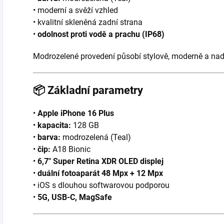
• moderní a svěží vzhled
• kvalitní skleněná zadní strana
•
odolnost proti vodě a prachu (IP68)
Modrozelené provedení působí stylově, moderně a na
📦
Základní parametry
•
Apple iPhone 16 Plus
•
kapacita:
128 GB
•
barva:
modrozelená (Teal)
•
čip:
A18 Bionic
•
6,7″ Super Retina XDR OLED displej
•
duální fotoaparát 48 Mpx + 12 Mpx
• iOS s dlouhou softwarovou podporou
•
5G, USB-C, MagSafe