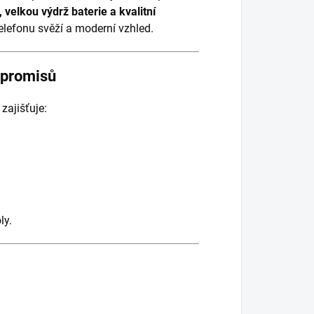
 velkou výdrž baterie a kvalitní
elefonu svěží a moderní vzhled.
mpromisů
ý zajišťuje:
ly.