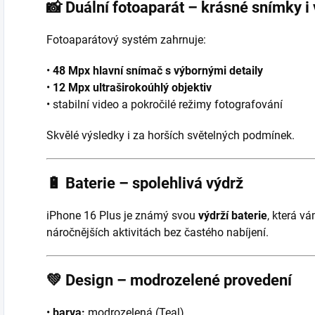
📸
Duální fotoaparát – krásné snímky i
Fotoaparátový systém zahrnuje:
•
48 Mpx hlavní snímač s výbornými detaily
•
12 Mpx ultraširokoúhlý objektiv
• stabilní video a pokročilé režimy fotografování
Skvělé výsledky i za horších světelných podmínek.
🔋
Baterie – spolehlivá výdrž
iPhone 16 Plus je známý svou
výdrží baterie
, která v
náročnějších aktivitách bez častého nabíjení.
💚
Design – modrozelené provedení
•
barva:
modrozelená (Teal)