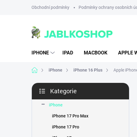
Přejít
Obchodní podmínky
Podmínky ochrany osobních ú
na
obsah
IPHONE
IPAD
MACBOOK
APPLE 
Domů
iPhone
iPhone 16 Plus
Apple iPhon
P
Kategorie
o
Přeskočit
s
kategorie
t
iPhone
r
iPhone 17 Pro Max
a
n
iPhone 17 Pro
n