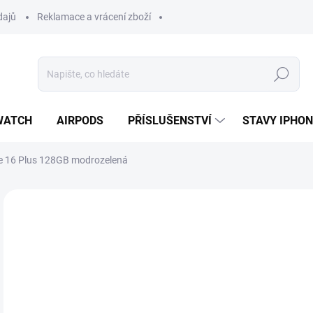
dajů
Reklamace a vrácení zboží
Hledat
WATCH
AIRPODS
PŘÍSLUŠENSTVÍ
STAVY IPHO
e 16 Plus 128GB modrozelená
Neohodnoceno
Podrobnosti hodnocení
ZNAČKA:
APPLE
16
16 
Měr
MO
cena
OCH