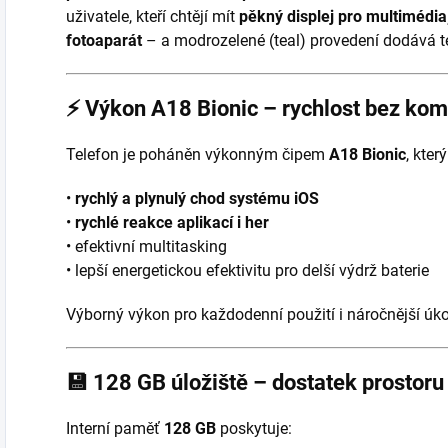
uživatele, kteří chtějí mít
pěkný displej pro multimédia,
fotoaparát
– a modrozelené (teal) provedení dodává t
⚡
Výkon A18 Bionic – rychlost bez ko
Telefon je poháněn výkonným čipem
A18 Bionic
, kter
•
rychlý a plynulý chod systému iOS
•
rychlé reakce aplikací i her
• efektivní multitasking
• lepší energetickou efektivitu pro delší výdrž baterie
Výborný výkon pro každodenní použití i náročnější úko
💾
128 GB úložiště – dostatek prostoru
Interní paměť
128 GB
poskytuje: