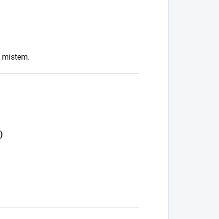
s místem.
)