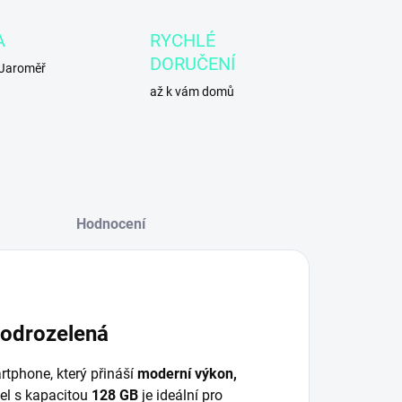
A
RYCHLÉ
DORUČENÍ
 Jaroměř
až k vám domů
Hodnocení
modrozelená
tphone, který přináší
moderní výkon,
el s kapacitou
128 GB
je ideální pro