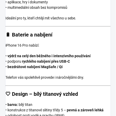
• aplikace, hry i dokumenty
• multimediální obsah bez kompromisů
Ideální pro ty, kteří chtějí mít všechno u sebe.
🔋
Baterie a nabíjení
iPhone 16 Pro nabízí:
•
výdrž na celý den běžného i intenzivního používání
• podporu
rychlého nabíjení přes USB-C
•
bezdrátové nabíjení MagSafe / Qi
Telefon vás spolehlivě provede i náročnějšími dny.
🤍
Design – bílý titanový vzhled
•
barva:
bílý titan
• konstrukce z titanové slitiny třídy 5 –
pevná a zároveň lehká
• odolnost proti vodě a prachu (IP68)