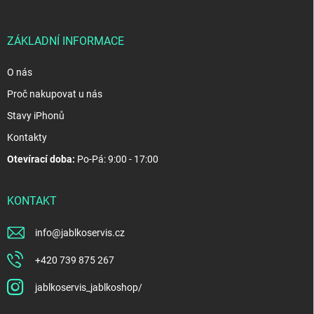
t
í
ZÁKLADNÍ INFORMACE
O nás
Proč nakupovat u nás
Stavy iPhonů
Kontakty
Otevírací doba:
Po-Pá: 9:00 - 17:00
KONTAKT
info
@
jablkoservis.cz
+420 739 875 267
jablkoservis_jablkoshop/