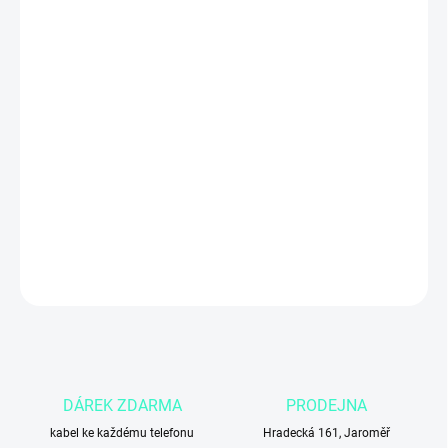
ZADNÍ KRYT
MŮŽEME DORUČIT DO:
4.11.2026
Apple iPhone 16 Pro 256GB White Titanium
– špičkový
smartphone s 256 GB úložištěm
v elegantním
bílém titanovém
provedení
. Nabízí
6,3″ Super Retina XDR OLED displej
,
výkonný
čip A18 Pro
a
pokročilý trojitý fotoaparát
pro profesionální
fotografie i video – ideální pro práci, multimédia a každodenní
použití.
DETAILNÍ INFORMACE
ZEPTAT SE
DÁREK ZDARMA
PRODEJNA
kabel ke každému telefonu
Hradecká 161, Jaroměř