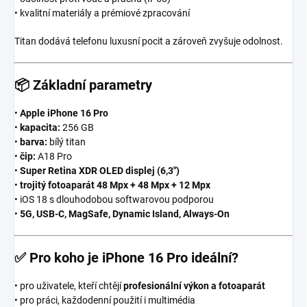
• kvalitní materiály a prémiové zpracování
Titan dodává telefonu luxusní pocit a zároveň zvyšuje odolnost.
📦
Základní parametry
•
Apple iPhone 16 Pro
•
kapacita:
256 GB
•
barva:
bílý titan
•
čip:
A18 Pro
•
Super Retina XDR OLED displej (6,3″)
•
trojitý fotoaparát 48 Mpx + 48 Mpx + 12 Mpx
• iOS 18 s dlouhodobou softwarovou podporou
•
5G, USB-C, MagSafe, Dynamic Island, Always-On
✅
Pro koho je iPhone 16 Pro ideální?
• pro uživatele, kteří chtějí
profesionální výkon a fotoaparát
• pro práci, každodenní použití i multimédia