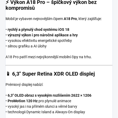
⚡
Výkon A18 Pro – špičkový výkon bez
kompromisů
Mobil je vybaven nejnovějším čipem
A18 Pro
, který zajišťuje:
•
rychlý a plynulý chod systému iOS 18
•
výrazný výkon i pro náročné aplikace a hry
• vysokou efektivitu energetické spotřeby
• silnou grafiku a AI úlohy
A18 Pro patří mezi nejvýkonnější mobilní čipy na trhu.
📱
6,3″ Super Retina XDR OLED displej
Prémiový displej nabízí:
•
6,3″ OLED obraz s vysokým rozlišením 2622 × 1206
•
ProMotion 120 Hz
pro plynulé animace
• vysoký jas i na přímém slunci a věrné barvy
• technologii Dynamic Island a Always-On display