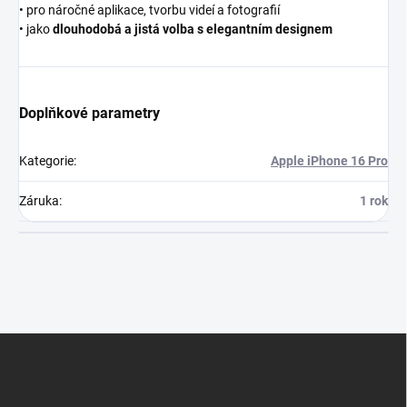
• pro náročné aplikace, tvorbu videí a fotografií
• jako
dlouhodobá a jistá volba s elegantním designem
Doplňkové parametry
Kategorie
:
Apple iPhone 16 Pro
Záruka
:
1 rok
Z
á
p
a