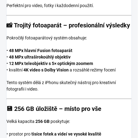
Perfektní pro video, fotky i každodenní použití.
📸
Trojitý fotoaparát – profesionální výsledky
Pokročilý fotoaparátový systém obsahuje:
•
48 MPx hlavní Fusion fotoaparát
•
48 MPx ultraširokoúhlý objektiv
•
12 MPx teleobjektiv s 5× optickým zoomem
• kvalitní
4K video s Dolby Vision
a rozsáhlé režimy focení
Tento systém dělá z iPhonu skutečný nástroj pro kreativní
fotografii i video.
💾
256 GB úložiště – místo pro vše
Velká kapacita
256 GB
poskytuje:
• prostor pro
tisíce fotek a videí ve vysoké kvalitě