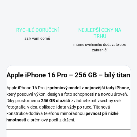
RYCHLÉ DORUČENÍ
NEJLEPŠÍ CENY NA
TRHU
až k vám domů
máme ověřeného dodavatele ze
zahraničí
Apple iPhone 16 Pro – 256 GB – bílý titan
Apple iPhone 16 Pro je
prémiový model z nejnovější řady iPhone
,
který posouvá výkon, design a foto schopnosti na novou úroveň.
Díky prostornému
256 GB úložišti
zvládnete mít všechny své
fotografie, videa, aplikace i data vždy po ruce. Titanová
konstrukce dodává telefonu mimořádnou
pevnost při nízké
hmotnosti
a prémiový pocit z držení.