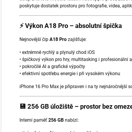
poskytuje dostatek prostoru pro fotografie, videa, apli
⚡
Výkon A18 Pro – absolutní špička
Nejnovější čip
A18 Pro
zajišťuje:
• extrémně rychlý a plynulý chod iOS
• špičkový výkon pro hry, multitasking i profesionální 
• pokročilé AI a grafické výpočty
• efektivní spotřebu energie i při vysokém výkonu
iPhone 16 Pro Max je připraven i na ty nejnáročnější s
💾
256 GB úložiště – prostor bez omez
Interní paměť
256 GB
nabízí: