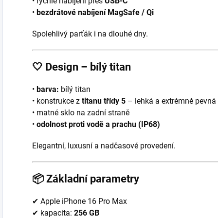
• rychlé nabíjení přes
USB-C
•
bezdrátové nabíjení MagSafe / Qi
Spolehlivý parťák i na dlouhé dny.
🤍
Design – bílý titan
•
barva:
bílý titan
• konstrukce z
titanu třídy 5
– lehká a extrémně pevná
• matné sklo na zadní straně
•
odolnost proti vodě a prachu (IP68)
Elegantní, luxusní a nadčasové provedení.
📦
Základní parametry
✔ Apple iPhone 16 Pro Max
✔ kapacita:
256 GB