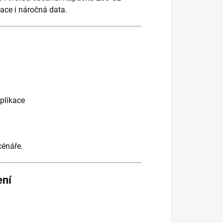
kace i náročná data.
aplikace
cénáře.
ení