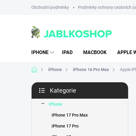
Přejít
Obchodní podmínky
Podmínky ochrany osobních ú
na
obsah
IPHONE
IPAD
MACBOOK
APPLE 
Domů
iPhone
iPhone 16 Pro Max
Apple iP
P
Kategorie
o
Přeskočit
s
kategorie
t
iPhone
r
iPhone 17 Pro Max
a
n
iPhone 17 Pro
n