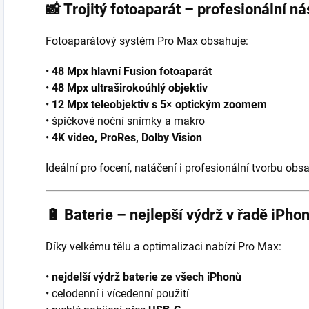
📸
Trojitý fotoaparát – profesionální ná
Fotoaparátový systém Pro Max obsahuje:
•
48 Mpx hlavní Fusion fotoaparát
•
48 Mpx ultraširokoúhlý objektiv
•
12 Mpx teleobjektiv s 5× optickým zoomem
• špičkové noční snímky a makro
•
4K video, ProRes, Dolby Vision
Ideální pro focení, natáčení i profesionální tvorbu obs
🔋
Baterie – nejlepší výdrž v řadě iPho
Díky velkému tělu a optimalizaci nabízí Pro Max:
•
nejdelší výdrž baterie ze všech iPhonů
• celodenní i vícedenní použití