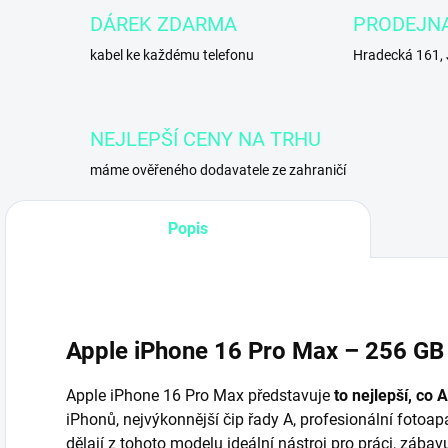
DÁREK ZDARMA
PRODEJN
kabel ke každému telefonu
Hradecká 161,
NEJLEPŠÍ CENY NA TRHU
máme ověřeného dodavatele ze zahraničí
Popis
Apple iPhone 16 Pro Max – 256 GB –
Apple iPhone 16 Pro Max představuje
to nejlepší, co 
iPhonů, nejvýkonnější čip řady A, profesionální fotoap
dělají z tohoto modelu ideální nástroj pro práci, zába