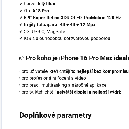
✔ barva:
bílý titan
✔ čip:
A18 Pro
✔
6,9″ Super Retina XDR OLED, ProMotion 120 Hz
✔
trojitý fotoaparát 48 + 48 + 12 Mpx
✔ 5G, USB-C, MagSafe
✔ iOS s dlouhodobou softwarovou podporou
✅
Pro koho je iPhone 16 Pro Max ideál
• pro uživatele, kteří chtějí
to nejlepší bez kompromisů
• pro profesionální focení a video
• pro práci, multitasking a náročné aplikace
• pro ty, kteří chtějí
největší displej a nejlepší výdrž
Doplňkové parametry