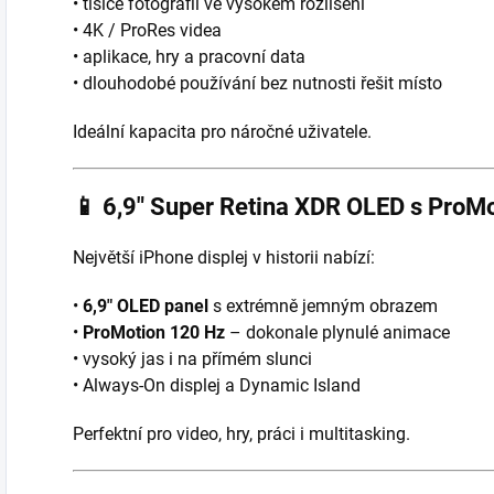
• tisíce fotografií ve vysokém rozlišení
• 4K / ProRes videa
• aplikace, hry a pracovní data
• dlouhodobé používání bez nutnosti řešit místo
Ideální kapacita pro náročné uživatele.
📱
6,9″ Super Retina XDR OLED s ProM
Největší iPhone displej v historii nabízí:
•
6,9″ OLED panel
s extrémně jemným obrazem
•
ProMotion 120 Hz
– dokonale plynulé animace
• vysoký jas i na přímém slunci
• Always-On displej a Dynamic Island
Perfektní pro video, hry, práci i multitasking.