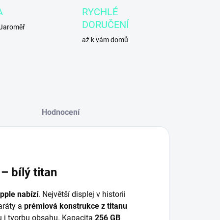
A
RYCHLÉ
DORUČENÍ
 Jaroměř
až k vám domů
Hodnocení
 bílý titan
Apple nabízí
. Největší displej v historii
aráty a
prémiová konstrukce z titanu
vu i tvorbu obsahu. Kapacita
256 GB