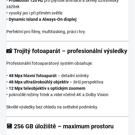
•
ProMotion 120 Hz
pro plynulé animace a skvělý uživatelský
zážitek
• vysoký jas i při přímém světle
•
Dynamic Island a Always-On displej
Perfektní pro filmy, multitasking, práci i hry.
📸
Trojitý fotoaparát – profesionální výsledky
Profesionální fotoaparátový systém obsahuje:
•
48 Mpx hlavní fotoaparát
– detailní snímky
•
48 Mpx ultraširokoúhlý objektiv
– širší perspektiva
•
12 Mpx teleobjektiv s optickým zoomem
• pokročilé režimy fotek a videí včetně 4K a Dolby Vision
Skvělé výsledky bez ohledu na světelné podmínky.
💾
256 GB úložiště – maximum prostoru