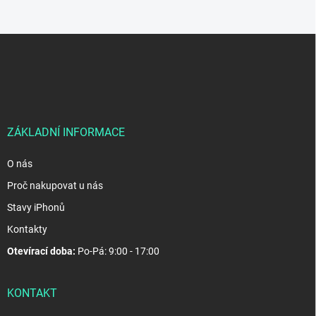
Z
á
p
a
t
í
ZÁKLADNÍ INFORMACE
O nás
Proč nakupovat u nás
Stavy iPhonů
Kontakty
Otevírací doba:
Po-Pá: 9:00 - 17:00
KONTAKT