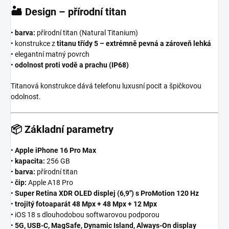
🏜️
Design – přírodní titan
•
barva:
přírodní titan (Natural Titanium)
• konstrukce z
titanu třídy 5 – extrémně pevná a zároveň lehká
• elegantní matný povrch
•
odolnost proti vodě a prachu (IP68)
Titanová konstrukce dává telefonu luxusní pocit a špičkovou
odolnost.
📦
Základní parametry
•
Apple iPhone 16 Pro Max
•
kapacita:
256 GB
•
barva:
přírodní titan
•
čip:
Apple A18 Pro
•
Super Retina XDR OLED displej (6,9″) s ProMotion 120 Hz
•
trojitý fotoaparát 48 Mpx + 48 Mpx + 12 Mpx
• iOS 18 s dlouhodobou softwarovou podporou
•
5G, USB-C, MagSafe, Dynamic Island, Always-On display