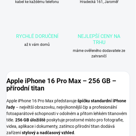
kabel ke každému telefonu
Hradecká 161, Jaroměř
RYCHLÉ DORUČENÍ
NEJLEPŠÍ CENY NA
TRHU
až k vám domů
máme ověřeného dodavatele ze
zahraničí
Apple iPhone 16 Pro Max – 256 GB –
přírodní titan
Apple iPhone 16 Pro Max představuje
špičku standardní iPhone
řady
– největší obrazovku, nejvýkonnější čip a profesionální
fotoaparátové schopnosti v odolném a přitom lehkém titanovém
těle.
256 GB úložiště
poskytuje prostorné místo pro fotografie,
videa, aplikace i dokumenty, zatímco přírodní titan dodává
zařízení
stylový a nadčasový vzhled
.