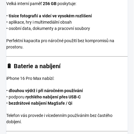
Velká interní paměť
256 GB
poskytuje:
•
tisíce fotografií a videí ve vysokém rozlišení
• aplikace, hry i multimediální obsah
• osobní data, dokumenty a pracovní soubory
Perfektní kapacita pro náročné použití bez kompromisů na
prostoru.
🔋
Baterie a nabíjení
iPhone 16 Pro Max nabízí:
•
dlouhou výdrž i při náročném používání
• podporu
rychlého nabíjení přes USB-C
•
bezdrátové nabíjení MagSafe / Qi
Telefon vás provede i vícedenním používáním bez častého
dobíjení.