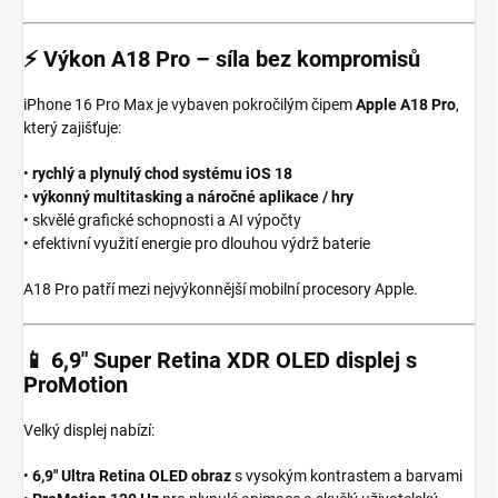
⚡
Výkon A18 Pro – síla bez kompromisů
iPhone 16 Pro Max je vybaven pokročilým čipem
Apple A18 Pro
,
který zajišťuje:
•
rychlý a plynulý chod systému iOS 18
•
výkonný multitasking a náročné aplikace / hry
• skvělé grafické schopnosti a AI výpočty
• efektivní využití energie pro dlouhou výdrž baterie
A18 Pro patří mezi nejvýkonnější mobilní procesory Apple.
📱
6,9″ Super Retina XDR OLED displej s
ProMotion
Velký displej nabízí:
•
6,9″ Ultra Retina OLED obraz
s vysokým kontrastem a barvami