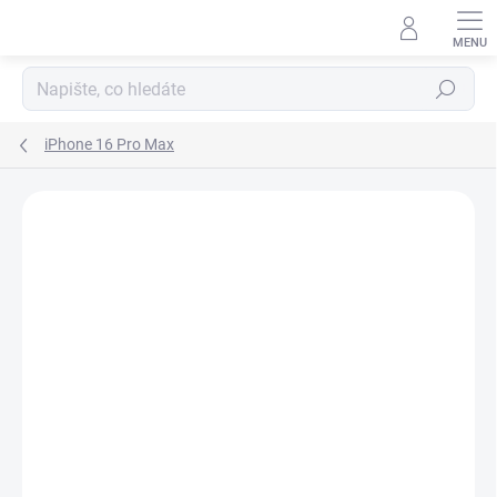
Přejít
na
obsah
Hledat
iPhone 16 Pro Max
Podrobnosti hodnocení
Neohodnoceno
ZNAČKA:
APPLE