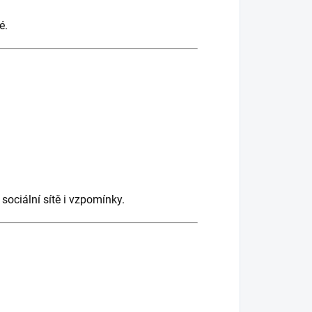
é.
sociální sítě i vzpomínky.