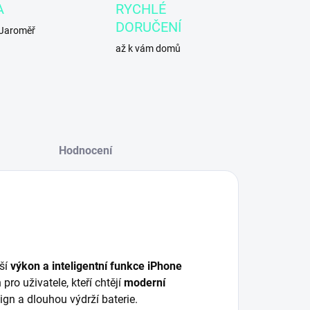
A
RYCHLÉ
DORUČENÍ
 Jaroměř
až k vám domů
Hodnocení
áší
výkon a inteligentní funkce iPhone
 pro uživatele, kteří chtějí
moderní
sign a dlouhou výdrží baterie.