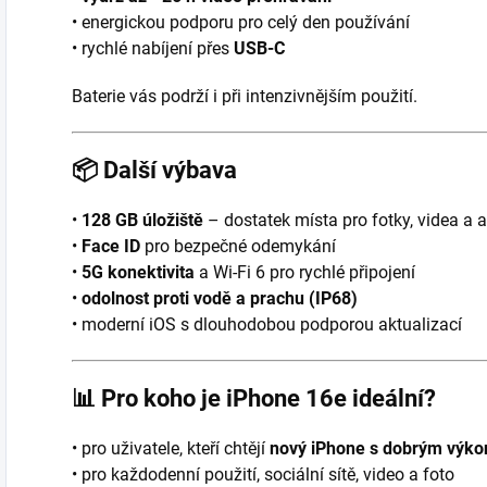
• energickou podporu pro celý den používání
• rychlé nabíjení přes
USB-C
Baterie vás podrží i při intenzivnějším použití.
📦
Další výbava
•
128 GB úložiště
– dostatek místa pro fotky, videa a 
•
Face ID
pro bezpečné odemykání
•
5G konektivita
a Wi-Fi 6 pro rychlé připojení
•
odolnost proti vodě a prachu (IP68)
• moderní iOS s dlouhodobou podporou aktualizací
📊
Pro koho je iPhone 16e ideální?
• pro uživatele, kteří chtějí
nový iPhone s dobrým výk
• pro každodenní použití, sociální sítě, video a foto