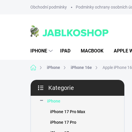
Přejít
Obchodní podmínky
Podmínky ochrany osobních ú
na
obsah
IPHONE
IPAD
MACBOOK
APPLE 
Domů
iPhone
iPhone 16e
Apple iPhone 16
P
Kategorie
o
Přeskočit
s
kategorie
t
iPhone
r
iPhone 17 Pro Max
a
n
iPhone 17 Pro
n