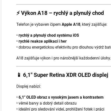
⚡
Výkon A18 – rychlý a plynulý chod
Telefon je vybaven čipem
Apple A18
, který zajišťuje:
•
rychlý a plynulý chod systému iOS
•
rychlé reakce aplikací i her
• dobrou energetickou efektivitu pro dlouhou výdrž bat
A18 zajišťuje výkon i pro náročnější každodenní úlohy.
📱
6,1″ Super Retina XDR OLED displej
Displej nabízí:
•
6,1″ OLED obraz s vysokým jasem a kontrastem
• věrné barvy a dobrý detail obrazu
• ideální pro sledování videí, prohlížení fotek i práci