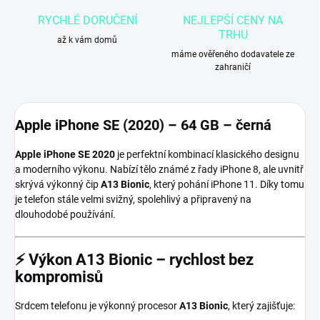
RYCHLÉ DORUČENÍ
NEJLEPŠÍ CENY NA
TRHU
až k vám domů
máme ověřeného dodavatele ze
zahraničí
Apple iPhone SE (2020) – 64 GB – černá
Apple iPhone SE 2020
je perfektní kombinací klasického designu
a moderního výkonu. Nabízí tělo známé z řady iPhone 8, ale uvnitř
skrývá výkonný čip
A13 Bionic
, který pohání iPhone 11. Díky tomu
je telefon stále velmi svižný, spolehlivý a připravený na
dlouhodobé používání.
⚡ Výkon A13 Bionic – rychlost bez
kompromisů
Srdcem telefonu je výkonný procesor
A13 Bionic
, který zajišťuje: