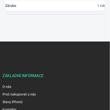
Záruka
:
1 rok
Z
á
p
a
t
í
ZÁKLADNÍ INFORMACE
O nás
Proč nakupovat u nás
Stavy iPhonů
Kontakty