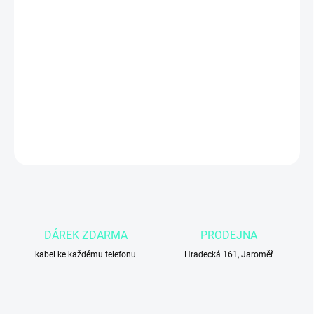
MŮŽEME DORUČIT DO:
3.11.2026
Apple iPhone SE (2020) 64GB v černé barvě
je kompaktní a
výkonný smartphone s čipem A13 Bionic, Touch ID a kvalitním
fotoaparátem. Ideální volba pro uživatele, kteří chtějí rychlý
iPhone v klasickém provedení s dlouhodobou podporou iOS.
DETAILNÍ INFORMACE
ZEPTAT SE
DÁREK ZDARMA
PRODEJNA
kabel ke každému telefonu
Hradecká 161, Jaroměř