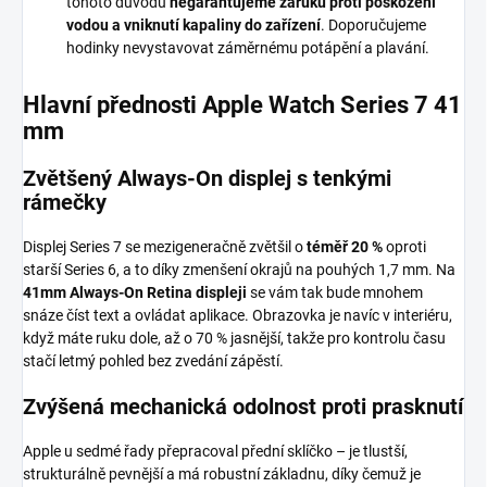
tohoto důvodu
negarantujeme záruku proti poškození
vodou a vniknutí kapaliny do zařízení
. Doporučujeme
hodinky nevystavovat záměrnému potápění a plavání.
Hlavní přednosti Apple Watch Series 7 41
mm
Zvětšený Always-On displej s tenkými
rámečky
Displej Series 7 se mezigeneračně zvětšil o
téměř 20 %
oproti
starší Series 6, a to díky zmenšení okrajů na pouhých 1,7 mm. Na
41mm Always-On Retina displeji
se vám tak bude mnohem
snáze číst text a ovládat aplikace. Obrazovka je navíc v interiéru,
když máte ruku dole, až o 70 % jasnější, takže pro kontrolu času
stačí letmý pohled bez zvedání zápěstí.
Zvýšená mechanická odolnost proti prasknutí
Apple u sedmé řady přepracoval přední sklíčko – je tlustší,
strukturálně pevnější a má robustní základnu, díky čemuž je