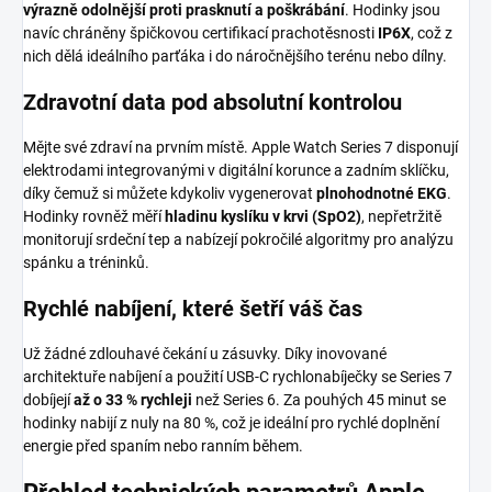
výrazně odolnější proti prasknutí a poškrábání
. Hodinky jsou
navíc chráněny špičkovou certifikací prachotěsnosti
IP6X
, což z
nich dělá ideálního parťáka i do náročnějšího terénu nebo dílny.
Zdravotní data pod absolutní kontrolou
Mějte své zdraví na prvním místě. Apple Watch Series 7 disponují
elektrodami integrovanými v digitální korunce a zadním sklíčku,
díky čemuž si můžete kdykoliv vygenerovat
plnohodnotné EKG
.
Hodinky rovněž měří
hladinu kyslíku v krvi (SpO2)
, nepřetržitě
monitorují srdeční tep a nabízejí pokročilé algoritmy pro analýzu
spánku a tréninků.
Rychlé nabíjení, které šetří váš čas
Už žádné zdlouhavé čekání u zásuvky. Díky inovované
architektuře nabíjení a použití USB-C rychlonabíječky se Series 7
dobíjejí
až o 33 % rychleji
než Series 6. Za pouhých 45 minut se
hodinky nabijí z nuly na 80 %, což je ideální pro rychlé doplnění
energie před spaním nebo ranním během.