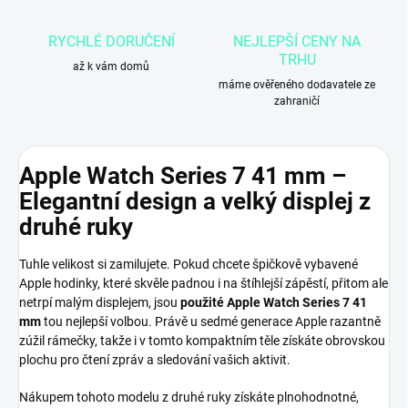
RYCHLÉ DORUČENÍ
NEJLEPŠÍ CENY NA
TRHU
až k vám domů
máme ověřeného dodavatele ze
zahraničí
Apple Watch Series 7 41 mm –
Elegantní design a velký displej z
druhé ruky
Tuhle velikost si zamilujete. Pokud chcete špičkově vybavené
Apple hodinky, které skvěle padnou i na štíhlejší zápěstí, přitom ale
netrpí malým displejem, jsou
použité Apple Watch Series 7 41
mm
tou nejlepší volbou. Právě u sedmé generace Apple razantně
zúžil rámečky, takže i v tomto kompaktním těle získáte obrovskou
plochu pro čtení zpráv a sledování vašich aktivit.
Nákupem tohoto modelu z druhé ruky získáte plnohodnotné,