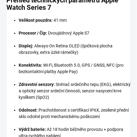
Přehled technických parametrů Apple
Watch Series 7
Velikost pouzdra:
41 mm
Procesor / Čip:
Dvoujádrový Apple S7
Displej:
Always-On Retina OLED (špičková plocha
obrazovky, extra úzké rámečky)
Konektivita:
Wi-Fi, Bluetooth 5.0, GPS / GNSS, NFC (pro
bezkontaktní platby Apple Pay)
Zdravotní senzory:
Snímač srdečního tepu (EKG), elektrický
a optický senzor srdeční činnosti, senzor nasycení krve
kyslíkem (SpO2)
Odolnost:
Prachotěsnost s certifikací IP6X, zesílené přední
sklo odolné proti mechanickému poškození
Výdrž baterie:
Až 18 hodin běžného provozu + podpora
ultra-rychlého nabíjení