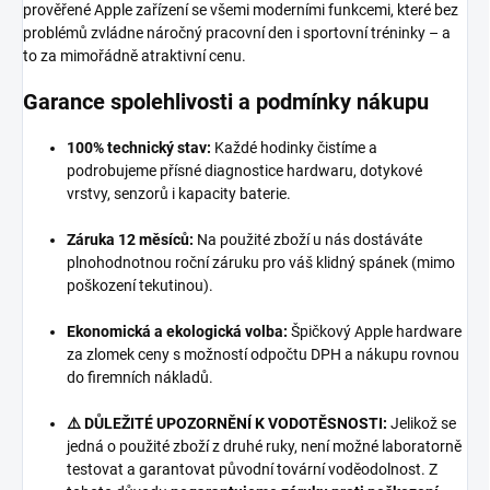
prověřené Apple zařízení se všemi moderními funkcemi, které bez
problémů zvládne náročný pracovní den i sportovní tréninky – a
to za mimořádně atraktivní cenu.
Garance spolehlivosti a podmínky nákupu
100% technický stav:
Každé hodinky čistíme a
podrobujeme přísné diagnostice hardwaru, dotykové
vrstvy, senzorů i kapacity baterie.
Záruka 12 měsíců:
Na použité zboží u nás dostáváte
plnohodnotnou roční záruku pro váš klidný spánek (mimo
poškození tekutinou).
Ekonomická a ekologická volba:
Špičkový Apple hardware
za zlomek ceny s možností odpočtu DPH a nákupu rovnou
do firemních nákladů.
⚠️ DŮLEŽITÉ UPOZORNĚNÍ K VODOTĚSNOSTI:
Jelikož se
jedná o použité zboží z druhé ruky, není možné laboratorně
testovat a garantovat původní tovární voděodolnost. Z