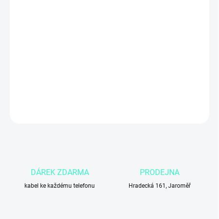
zvětšený Always-On Retina displej s minimálními rámečky,
pokročilé měření zdraví (EKG,
kyslík v krvi) a podporu pro ultra-
rychlé nabíjení.
Pořiďte si
Apple Watch Series 7 z druhé ruky
a
získáte 100% funkční hodinky se
zárukou 12 měsíců
za zlomek
původní ceny.
(Upozornění: Vzhledem k tomu, že jde o použité zboží, nelze
garantovat původní tovární vodotěsnost).
DETAILNÍ INFORMACE
ZEPTAT SE
DÁREK ZDARMA
PRODEJNA
kabel ke každému telefonu
Hradecká 161, Jaroměř