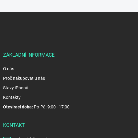
Z
á
p
a
t
í
ZÁKLADNÍ INFORMACE
O nás
Proč nakupovat u nás
Stavy iPhonů
Kontakty
Otevírací doba:
Po-Pá: 9:00 - 17:00
KONTAKT