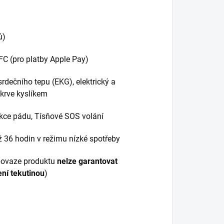
ů)
FC (pro platby Apple Pay)
rdečního tepu (EKG), elektrický a
 krve kyslíkem
kce pádu, Tísňové SOS volání
 36 hodin v režimu nízké spotřeby
povaze produktu
nelze garantovat
ní tekutinou
)