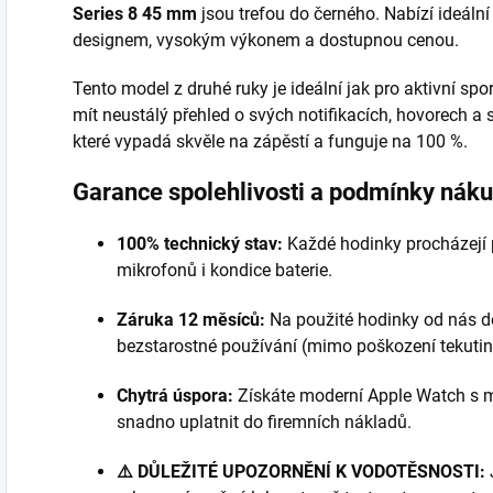
Series 8 45 mm
jsou trefou do černého. Nabízí ideál
designem, vysokým výkonem a dostupnou cenou.
Tento model z druhé ruky je ideální jak pro aktivní spor
mít neustálý přehled o svých notifikacích, hovorech a 
které vypadá skvěle na zápěstí a funguje na 100 %.
Garance spolehlivosti a podmínky nák
100% technický stav:
Každé hodinky procházejí p
mikrofonů i kondice baterie.
Záruka 12 měsíců:
Na použité hodinky od nás do
bezstarostné používání (mimo poškození tekutin
Chytrá úspora:
Získáte moderní Apple Watch s mi
snadno uplatnit do firemních nákladů.
⚠️ DŮLEŽITÉ UPOZORNĚNÍ K VODOTĚSNOSTI: