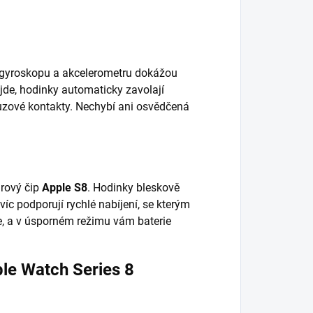
 gyroskopu a akcelerometru dokážou
ojde, hodinky automaticky zavolají
uzové kontakty. Nechybí ani osvědčená
drový čip
Apple S8
. Hodinky bleskově
avíc podporují rychlé nabíjení, se kterým
ce, a v úsporném režimu vám baterie
le Watch Series 8