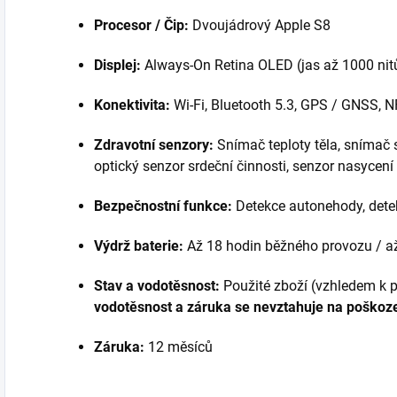
Procesor / Čip:
Dvoujádrový Apple S8
Displej:
Always-On Retina OLED (jas až 1000 nit
Konektivita:
Wi-Fi, Bluetooth 5.3, GPS / GNSS, N
Zdravotní senzory:
Snímač teploty těla, snímač s
optický senzor srdeční činnosti, senzor nasycení
Bezpečnostní funkce:
Detekce autonehody, dete
Výdrž baterie:
Až 18 hodin běžného provozu / až
Stav a vodotěsnost:
Použité zboží (vzhledem k 
vodotěsnost a záruka se nevztahuje na poškoze
Záruka:
12 měsíců