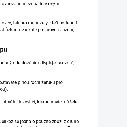
ní rovnováhu mezi nadčasovým
tovce, tak pro manažery, kteří potřebují
schůzkách. Získáte prémiové zařízení,
upu
řísným testováním displeje, senzorů,
stáváte plnou roční záruku pro
ou).
nimální investicí, kterou navíc můžete
Jelikož se jedná o použité zboží z druhé