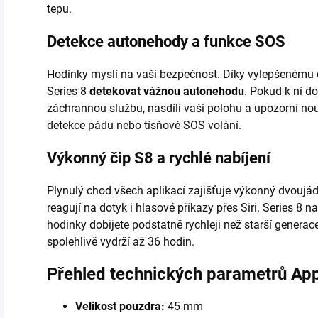
tepu.
Detekce autonehody a funkce SOS
Hodinky myslí na vaši bezpečnost. Díky vylepšenému
Series 8
detekovat vážnou autonehodu
. Pokud k ní d
záchrannou službu, nasdílí vaši polohu a upozorní no
detekce pádu nebo tísňové SOS volání.
Výkonný čip S8 a rychlé nabíjení
Plynulý chod všech aplikací zajišťuje výkonný dvoujá
reagují na dotyk i hlasové příkazy přes Siri. Series 8 n
hodinky dobijete podstatně rychleji než starší genera
spolehlivě vydrží až 36 hodin.
Přehled technických parametrů App
Velikost pouzdra:
45 mm