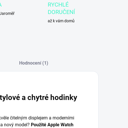
A
RYCHLÉ
DORUČENÍ
 Jaroměř
až k vám domů
Hodnocení (1)
ylové a chytré hodinky
skvěle čitelným displejem a moderními
 za nový model?
Použité Apple Watch