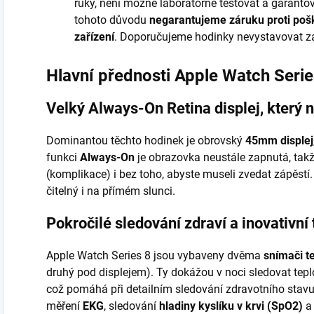
ruky, není možné laboratorně testovat a garanto
tohoto důvodu
negarantujeme záruku proti pošk
zařízení
. Doporučujeme hodinky nevystavovat z
Hlavní přednosti Apple Watch Serie
Velký Always-On Retina displej, který 
Dominantou těchto hodinek je obrovský
45mm displej
funkci
Always-On
je obrazovka neustále zapnutá, takže
(komplikace) i bez toho, abyste museli zvedat zápěstí. 
čitelný i na přímém slunci.
Pokročilé sledování zdraví a inovativní
Apple Watch Series 8 jsou vybaveny dvěma
snímači t
druhý pod displejem). Ty dokážou v noci sledovat teplo
což pomáhá při detailním sledování zdravotního stav
měření
EKG
, sledování
hladiny kyslíku v krvi (SpO2)
a 