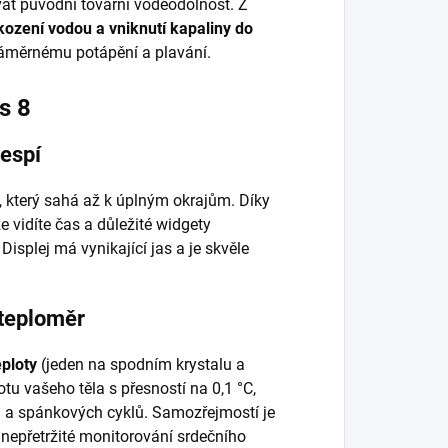
vat původní tovární voděodolnost. Z
ození vodou a vniknutí kapaliny do
áměrnému potápění a plavání.
s 8
nespí
, který sahá až k úplným okrajům. Díky
 vidíte čas a důležité widgety
Displej má vynikající jas a je skvěle
 teploměr
eploty
(jeden na spodním krystalu a
tu vašeho těla s přesností na 0,1 °C,
u a spánkových cyklů. Samozřejmostí je
nepřetržité monitorování srdečního