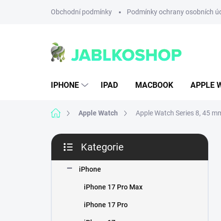
Přejít
Obchodní podmínky
Podmínky ochrany osobních ú
na
obsah
IPHONE
IPAD
MACBOOK
APPLE 
Domů
Apple Watch
Apple Watch Series 8, 45 m
P
Kategorie
o
Přeskočit
s
kategorie
t
iPhone
r
iPhone 17 Pro Max
a
n
iPhone 17 Pro
n