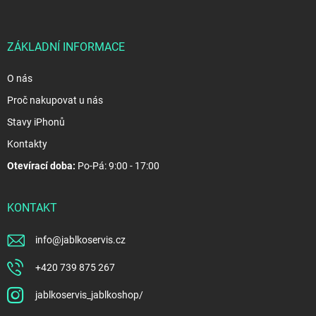
a
t
í
ZÁKLADNÍ INFORMACE
O nás
Proč nakupovat u nás
Stavy iPhonů
Kontakty
Otevírací doba:
Po-Pá: 9:00 - 17:00
KONTAKT
info
@
jablkoservis.cz
+420 739 875 267
jablkoservis_jablkoshop/