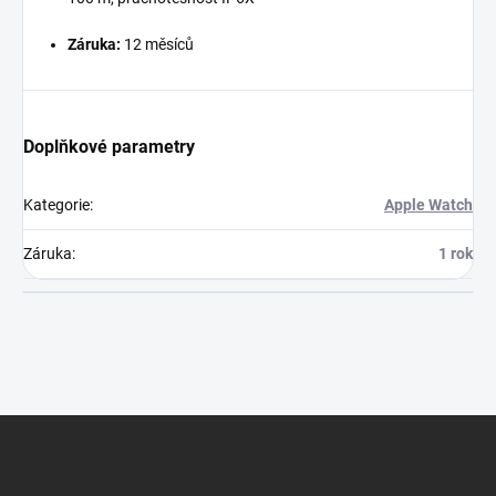
Záruka:
12 měsíců
Doplňkové parametry
Kategorie
:
Apple Watch
Záruka
:
1 rok
Z
á
p