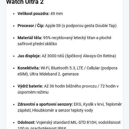
Watch Ultra 2
Velikost pouzdra:
49 mm
Procesor / Čip:
Apple S9 (s podporou gesta Double Tap)
Materiál těla:
95% recyklovaný letecký titan a ploché
safírové přední sklíčko
Jas displeje:
Až 3000 nitů (špičkový Always-On Retina)
Konektivita:
Wi-Fi, Bluetooth 5.3, LTE / Cellular (podpora
eSIM), Ultra Wideband 2. generace
Výdrž baterie:
Až 36 hodin běžného provozu / 72 hodin v
úsporném režimu
Zdravotní a sportovní senzory:
EKG, Kyslík v krvi, Teploměr
zápěstí, Hloubkoměr a senzor teploty vody
Odolnost:
Vojenský standard MIL-STD 810H, vodotěsnost
100 m, prachotěsnost IP6X