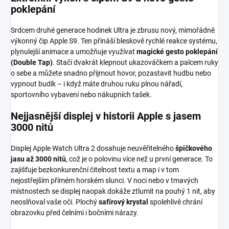
poklepání
Srdcem druhé generace hodinek Ultra je zbrusu nový, mimořádně
výkonný čip Apple S9. Ten přináší bleskově rychlé reakce systému,
plynulejší animace a umožňuje využívat
magické gesto poklepání
(Double Tap)
. Stačí dvakrát klepnout ukazováčkem a palcem ruky
o sebe a můžete snadno přijmout hovor, pozastavit hudbu nebo
vypnout budík – i když máte druhou ruku plnou nářadí,
sportovního vybavení nebo nákupních tašek.
Nejjasnější displej v historii Apple s jasem
3000 nitů
Displej Apple Watch Ultra 2 dosahuje neuvěřitelného
špičkového
jasu až 3000 nitů
, což je o polovinu více než u první generace. To
zajišťuje bezkonkurenční čitelnost textu a map i v tom
nejostřejším přímém horském slunci. V noci nebo v tmavých
místnostech se displej naopak dokáže ztlumit na pouhý 1 nit, aby
neoslňoval vaše oči. Plochý
safírový krystal
spolehlivě chrání
obrazovku před čelními i bočními nárazy.