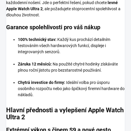
každodenní nošení. Jde o perfektní řešení, pokud chcete
levné
Apple Watch Ultra 2
, ale požadujete stoprocentní spolehlivost a
dlouhou životnost.
Garance spolehlivosti pro váš nákup
100% technický stav:
Každý kus prochází detailním
testováním všech hardwarových funkcí, displeje i
integrovaných senzorů.
Záruka 12 měsíců:
Na použité chytré hodinky získáváte
plnou roční jistotu pro bezstarostné používání.
Chytrá investice do firmy:
Ideální volba pro úsporu
osobního rozpočtu nebo jako špičkový firemní hardware do
nákladů.
Hlavní přednosti a vylepšení Apple Watch
Ultra 2
Extrémní výkon s čipem S9 a nové gesto