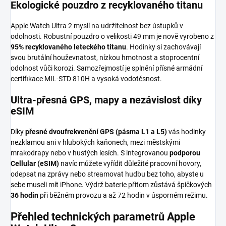
Ekologické pouzdro z recyklovaného titanu
Apple Watch Ultra 2 myslí na udržitelnost bez ústupků v
odolnosti. Robustní pouzdro o velikosti 49 mm je nově vyrobeno z
95% recyklovaného leteckého titanu
. Hodinky si zachovávají
svou brutální houževnatost, nízkou hmotnost a stoprocentní
odolnost vůči korozi. Samozřejmostí je splnění přísné armádní
certifikace MIL-STD 810H a vysoká vodotěsnost.
Ultra-přesná GPS, mapy a nezávislost díky
eSIM
Díky
přesné dvoufrekvenční GPS (pásma L1 a L5)
vás hodinky
nezklamou ani v hlubokých kaňonech, mezi městskými
mrakodrapy nebo v hustých lesích. S integrovanou
podporou
Cellular (eSIM)
navíc můžete vyřídit důležité pracovní hovory,
odepsat na zprávy nebo streamovat hudbu bez toho, abyste u
sebe museli mít iPhone. Výdrž baterie přitom zůstává špičkových
36 hodin
při běžném provozu a až 72 hodin v úsporném režimu.
Přehled technických parametrů Apple