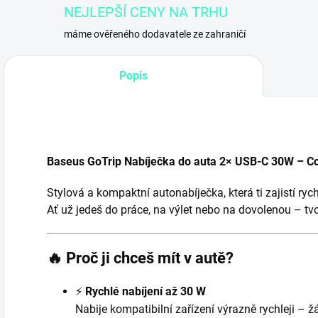
NEJLEPŠÍ CENY NA TRHU
máme ověřeného dodavatele ze zahraničí
Popis
Baseus GoTrip Nabíječka do auta 2× USB-C 30W – C
Stylová a kompaktní autonabíječka, která ti zajistí ry
Ať už jedeš do práce, na výlet nebo na dovolenou – tv
🔥 Proč ji chceš mít v autě?
⚡
Rychlé nabíjení až 30 W
Nabije kompatibilní zařízení výrazně rychleji – 