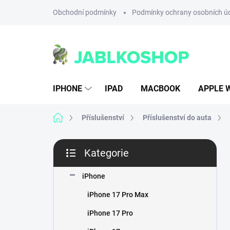
Přejít
Obchodní podmínky
Podmínky ochrany osobních ú
na
obsah
IPHONE
IPAD
MACBOOK
APPLE 
Domů
Příslušenství
Příslušenství do auta
P
Kategorie
o
Přeskočit
s
kategorie
t
iPhone
r
iPhone 17 Pro Max
a
n
iPhone 17 Pro
n