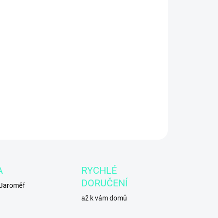
8.2026
−
+
Přidat do košíku
ILNÍ INFORMACE
ZEPTAT SE
A
RYCHLÉ
DORUČENÍ
 Jaroměř
až k vám domů