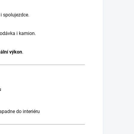
 i spolujezdce.
odávka i kamion.
ální výkon
.
u
zapadne do interiéru