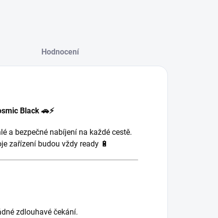
Hodnocení
osmic Black 🚗⚡
chlé a bezpečné nabíjení na každé cestě.
oje zařízení budou vždy ready 🔋
žádné zdlouhavé čekání.