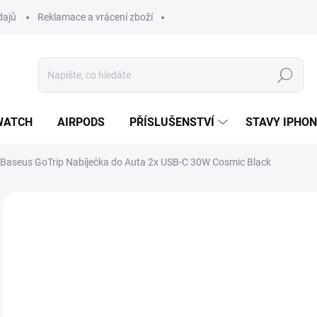
dajů
Reklamace a vrácení zboží
Hledat
WATCH
AIRPODS
PŘÍSLUŠENSTVÍ
STAVY IPHO
Baseus GoTrip Nabíječka do Auta 2x USB-C 30W Cosmic Black
Neohodnoceno
Podrobnosti hodnocení
ZNAČKA:
BASEUS
3
313
Měr
SK
cena
MŮŽ
DO: