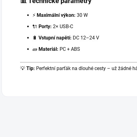
📊 Technické parametry
⚡
Maximální výkon:
30 W
🔌
Porty:
2× USB-C
🔋
Vstupní napětí:
DC 12–24 V
🧱
Materiál:
PC + ABS
💡
Tip:
Perfektní parťák na dlouhé cesty – už žádné h