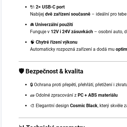
🔌
2× USB-C port
Nabíjej
dvě zařízení současně
– ideální pro tebe
🚘
Univerzální použití
Funguje v
12V i 24V zásuvkách
– osobní auto, d
🧠
Chytré řízení výkonu
Automaticky rozpozná zařízení a dodá mu
optim
🛡️ Bezpečnost & kvalita
🔒 Ochrana proti přepětí, přehřátí, přetížení i zkrat
🧱 Odolné zpracování z
PC + ABS materiálu
🎨 Elegantní design
Cosmic Black
, který skvěle 