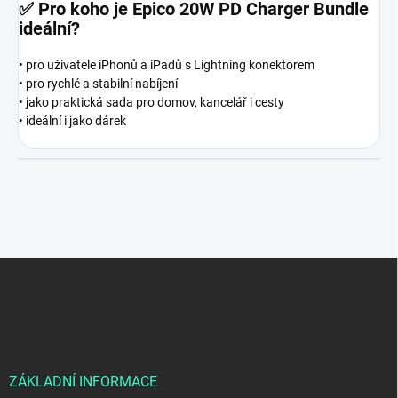
✅
Pro koho je Epico 20W PD Charger Bundle
ideální?
• pro uživatele iPhonů a iPadů s Lightning konektorem
• pro rychlé a stabilní nabíjení
• jako praktická sada pro domov, kancelář i cesty
• ideální i jako dárek
Z
á
p
a
t
í
ZÁKLADNÍ INFORMACE