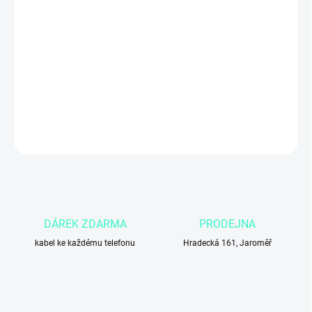
Epico 20W PD Charger Bundle v bílé barvě je
praktická 2v1
nabíjecí sada
s
20W Power Delivery adaptérem
a
USB-C →
Lightning kabelem
. Ideální pro rychlé a bezpečné nabíjení iPhonů
a dalších zařízení s Lightning konektorem.
DETAILNÍ INFORMACE
ZEPTAT SE
DÁREK ZDARMA
PRODEJNA
kabel ke každému telefonu
Hradecká 161, Jaroměř