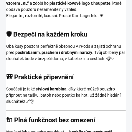
vzorem „KL“
a zdobí ho
plastické kovové logo Choupette
, které
dodává pouzdru nezaměnitelný vzhled.
Elegantní, roztomilé, luxusní. Prostě Karl Lagerfeld. 💗
🛡️ Bezpečí na každém kroku
Oba kusy pouzdra perfektně obepnou AirPods a zajistí ochranu
před
poškrábáním, prachem i drobnými nárazy
. Tvůj oblíbený pár
sluchátek bude v bezpečí doma, v kabelce i na cestách. 🎧✨
🎒 Praktické připevnění
Součástí je také
stylová karabina
, díky které můžeš pouzdro
připnout na tašku, batoh nebo poutko kalhot. Už žádné hledání
sluchátek! 🔗👌
🔌 Plná funkčnost bez omezení
Není potřeba pouzdro sundávat –
k nabíjecímu portu máš