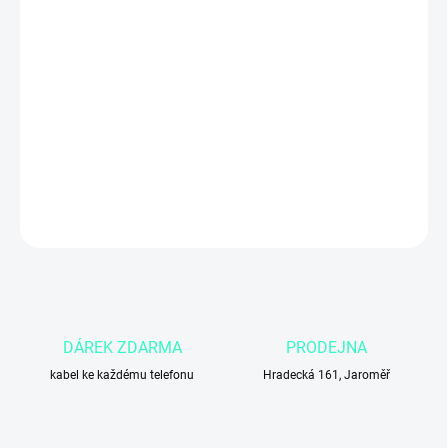
cena:
MŮŽEME
DORUČIT DO:
11.8.2026
−
+
Přidat do košíku
DETAILNÍ INFORMACE
ZEPTAT SE
DÁREK ZDARMA
PRODEJNA
kabel ke každému telefonu
Hradecká 161, Jaroměř