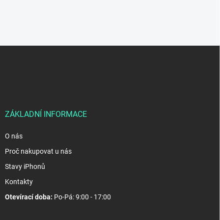
Z
á
p
a
t
í
ZÁKLADNÍ INFORMACE
O nás
Proč nakupovat u nás
Stavy iPhonů
Kontakty
Otevírací doba:
Po-Pá: 9:00 - 17:00