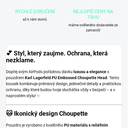
RYCHLÉ DORUČENÍ
NEJLEPŠÍ CENY NA
TRHU
až k vám domů
máme ověřeného dodavatele ze
zahraničí
💕 Styl, který zaujme. Ochrana, která
nezklame.
Dopřej svým AirPods pořádnou dávku
luxusu a elegance
s
pouzdrem
Karl Lagerfeld PU Embossed Choupette Head
. Tento
kousek kombinuje prémiový design, jedinečné detaily a praktickou
ochranu, díky které budou tvoje sluchátka vždy v bezpečí – a v
naprostém stylu! ✨
🐱 Ikonický design Choupette
Pouzdro je vyrobeno z kvalitního
PU materiálu s reliéfním