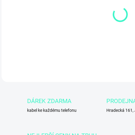
MŮŽ
DO:
4.1
MacB
SSD
tenk
stud
DETA
DÁREK ZDARMA
PRODEJN
kabel ke každému telefonu
Hradecká 161,