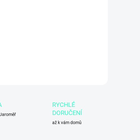
EME DORUČIT
1.2026
ook Air 13″ (2024) s
čipem Apple M3
,
8 GB RAM
a
256 GB
přináší vysoký výkon, tichý chod a dlouhou výdrž baterie v
ém a elegantním těle. Ideální volba pro
každodenní práci,
ium i zábavu
.
ILNÍ INFORMACE
ZEPTAT SE
A
RYCHLÉ
DORUČENÍ
 Jaroměř
až k vám domů