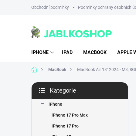
Přejít
Obchodní podmínky
Podmínky ochrany osobních ú
na
obsah
IPHONE
IPAD
MACBOOK
APPLE 
Domů
MacBook
MacBook Air 13" 2024 - M3, 8
P
Kategorie
o
Přeskočit
s
kategorie
t
iPhone
r
iPhone 17 Pro Max
a
n
iPhone 17 Pro
n