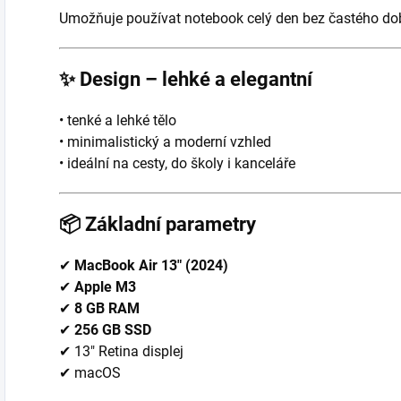
Umožňuje používat notebook celý den bez častého dob
✨
Design – lehké a elegantní
• tenké a lehké tělo
• minimalistický a moderní vzhled
• ideální na cesty, do školy i kanceláře
📦
Základní parametry
✔
MacBook Air 13″ (2024)
✔
Apple M3
✔
8 GB RAM
✔
256 GB SSD
✔ 13″ Retina displej
✔ macOS