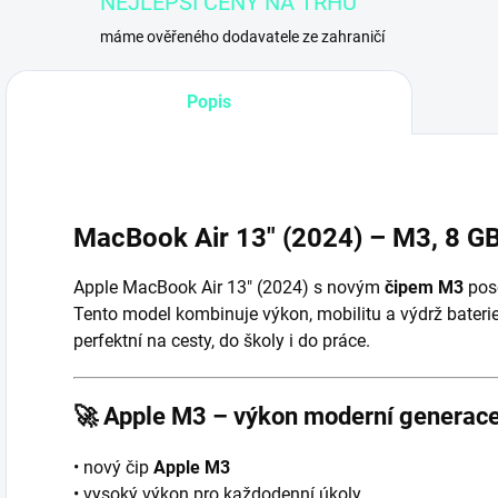
NEJLEPŠÍ CENY NA TRHU
máme ověřeného dodavatele ze zahraničí
Popis
MacBook Air 13″ (2024) – M3, 8 
Apple MacBook Air 13″ (2024) s novým
čipem M3
poso
Tento model kombinuje výkon, mobilitu a výdrž bateri
perfektní na cesty, do školy i do práce.
🚀
Apple M3 – výkon moderní generac
• nový čip
Apple M3
• vysoký výkon pro každodenní úkoly