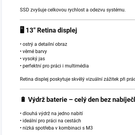
SSD zvyšuje celkovou rychlost a odezvu systému.
🖥️
13″ Retina displej
• ostrý a detailní obraz
• věrné barvy
• vysoký jas
• perfektní pro práci i multimédia
Retina displej poskytuje skvělý vizuální zážitek při prác
🔋
Výdrž baterie – celý den bez nabíječ
• dlouhá výdrž na jedno nabití
• ideální pro práci na cestách
• nízká spotřeba v kombinaci s M3