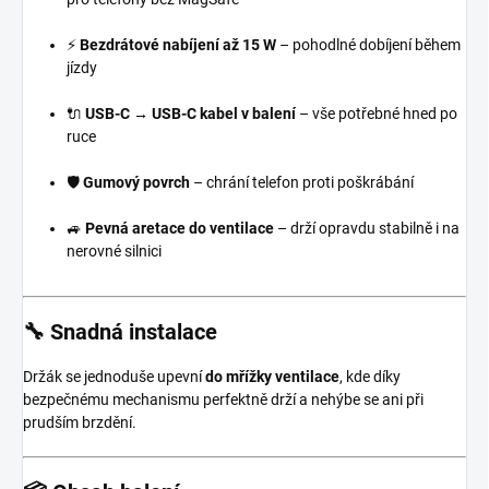
⚡
Bezdrátové nabíjení až 15 W
– pohodlné dobíjení během
jízdy
🔌
USB-C → USB-C kabel v balení
– vše potřebné hned po
ruce
🛡️
Gumový povrch
– chrání telefon proti poškrábání
🚙
Pevná aretace do ventilace
– drží opravdu stabilně i na
nerovné silnici
🔧
Snadná instalace
Držák se jednoduše upevní
do mřížky ventilace
, kde díky
bezpečnému mechanismu perfektně drží a nehýbe se ani při
prudším brzdění.