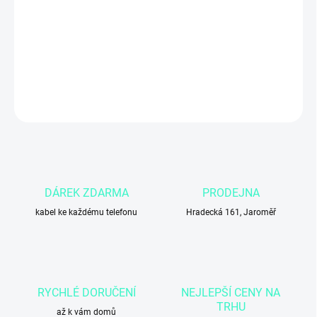
−
+
Přidat do košíku
DETAILNÍ INFORMACE
ZEPTAT SE
DÁREK ZDARMA
PRODEJNA
kabel ke každému telefonu
Hradecká 161, Jaroměř
RYCHLÉ DORUČENÍ
NEJLEPŠÍ CENY NA
TRHU
až k vám domů