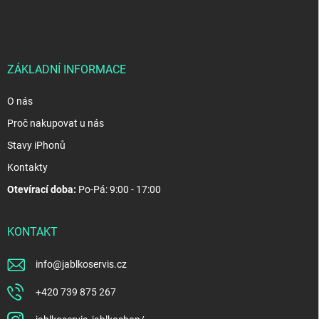
p
a
t
í
ZÁKLADNÍ INFORMACE
O nás
Proč nakupovat u nás
Stavy iPhonů
Kontakty
Otevírací doba:
Po-Pá: 9:00 - 17:00
KONTAKT
info
@
jablkoservis.cz
+420 739 875 267