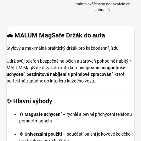
máme ověřeného dodavatele ze
zahraničí
🚗
MALUM MagSafe Držák do auta
Stylový a maximálně praktický držák pro každodenní jízdu
Udrž svůj telefon bezpečně na očích a zároveň pohodlně nabitý ⚡
MALUM MagSafe držák do auta kombinuje
silné magnetické
uchycení
,
bezdrátové nabíjení
a
prémiové zpracování
, které
perfektně zapadne do interiéru každého vozu.
✨
Hlavní výhody
🧲
MagSafe uchycení
– rychlé a pevné přichycení telefonu
pomocí magnetu
🔘
Univerzální použití
– součástí balení je kovové kolečko i
pro telefony bez MagSafe