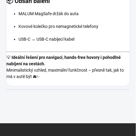
📦
Obsah balení
MALUM MagSafe držák do auta
Kovové kolečko pro nemagnetické telefony
USB-C → USB-C nabíjecí kabel
💡
Ideální řešení pro navigaci, hands-free hovory i pohodlné
nabíjení na cestách.
Minimalistický vzhled, maximální funkčnost – přesně tak, jak to
má v autě být 🚘✨
Z
á