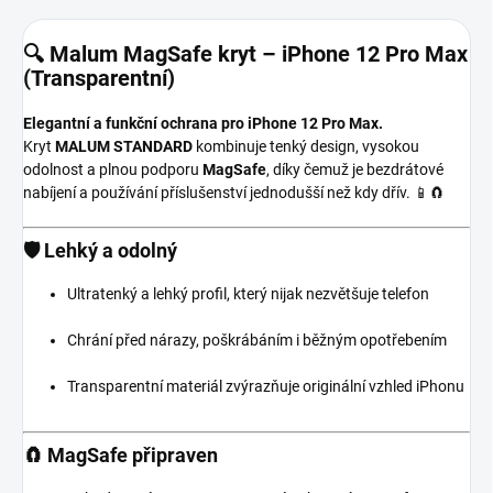
🔍 Malum MagSafe kryt – iPhone 12 Pro Max
(Transparentní)
Elegantní a funkční ochrana pro iPhone 12 Pro Max.
Kryt
MALUM STANDARD
kombinuje tenký design, vysokou
odolnost a plnou podporu
MagSafe
, díky čemuž je bezdrátové
nabíjení a používání příslušenství jednodušší než kdy dřív. 📱🧲
🛡️
Lehký a odolný
Ultratenký a lehký profil, který nijak nezvětšuje telefon
Chrání před nárazy, poškrábáním i běžným opotřebením
Transparentní materiál zvýrazňuje originální vzhled iPhonu
🧲
MagSafe připraven