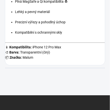
Plná MagSafe a Qi kompatibilita 🧲
Lehký a pevný materiál
Precizní výřezy a pohodlný úchop
Kompatibilní s ochrannými skly
📱
Kompatibilita:
iPhone 12 Pro Max
🎨
Barva:
Transparentní (čirý)
📦
Značka:
Malum
Z
á
p