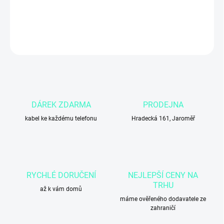
DETAILNÍ INFORMACE
ZEPTAT SE
DÁREK ZDARMA
PRODEJNA
kabel ke každému telefonu
Hradecká 161, Jaroměř
RYCHLÉ DORUČENÍ
NEJLEPŠÍ CENY NA
TRHU
až k vám domů
máme ověřeného dodavatele ze
zahraničí