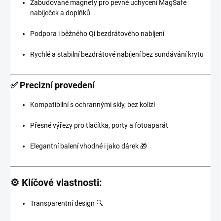
Zabudované magnety pro pevné uchycení MagSafe
nabíječek a doplňků
Podpora i běžného Qi bezdrátového nabíjení
Rychlé a stabilní bezdrátové nabíjení bez sundávání krytu
✅
Precizní provedení
Kompatibilní s ochrannými skly, bez kolizí
Přesné výřezy pro tlačítka, porty a fotoaparát
Elegantní balení vhodné i jako dárek 🎁
⚙️ Klíčové vlastnosti:
Transparentní design 🔍