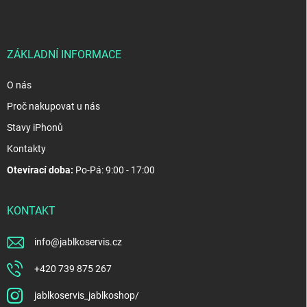
a
t
í
ZÁKLADNÍ INFORMACE
O nás
Proč nakupovat u nás
Stavy iPhonů
Kontakty
Otevírací doba:
Po-Pá: 9:00 - 17:00
KONTAKT
info
@
jablkoservis.cz
+420 739 875 267
jablkoservis_jablkoshop/