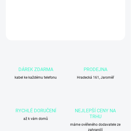
−
+
Přidat do košíku
DETAILNÍ INFORMACE
ZEPTAT SE
DÁREK ZDARMA
PRODEJNA
kabel ke každému telefonu
Hradecká 161, Jaroměř
RYCHLÉ DORUČENÍ
NEJLEPŠÍ CENY NA
TRHU
až k vám domů
máme ověřeného dodavatele ze
zahraničí