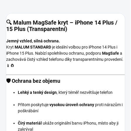
🔍 Malum MagSafe kryt – iPhone 14 Plus /
15 Plus (Transparentní)
Jemný vzhled, silná ochrana.
Kryt
MALUM STANDARD
je ideální volbou pro iPhone 14 Plus i
iPhone 15 Plus. Nabízí spolehlivou ochranu, podporu
MagSafe
a
zachovává čistý vzhled telefonu díky transparentnímu provedení.
📱🧲
🛡️
Ochrana bez objemu
Lehký a tenký design
, který téměř nezvětšuje telefon
Přitom poskytuje
vysokou úroveň ochrany
proti nárazům i
poškrábání
Čirý materiál
ukáže originální barvu iPhonu, místo aby ji
zakrýval