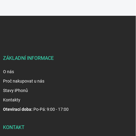
Z
á
p
a
t
í
ZÁKLADNÍ INFORMACE
O nás
Proč nakupovat u nás
Stavy iPhonů
Kontakty
Otevírací doba:
Po-Pá: 9:00 - 17:00
KONTAKT