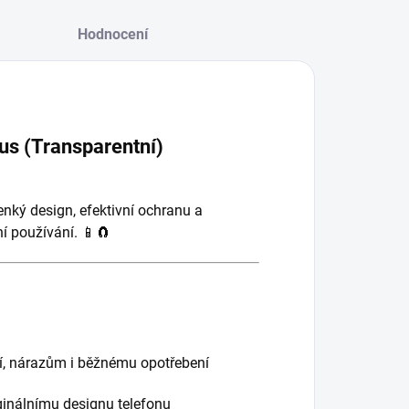
Hodnocení
us (Transparentní)
enký design, efektivní ochranu a
í používání. 📱🧲
í, nárazům i běžnému opotřebení
inálnímu designu telefonu