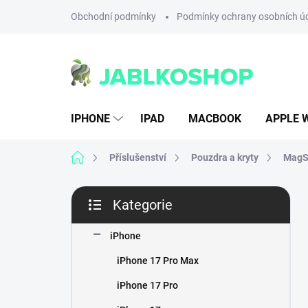
Přejít
Obchodní podmínky
Podmínky ochrany osobních ú
na
obsah
IPHONE
IPAD
MACBOOK
APPLE 
Domů
Příslušenství
Pouzdra a kryty
MagSa
P
Kategorie
o
Přeskočit
s
kategorie
t
iPhone
r
iPhone 17 Pro Max
a
n
iPhone 17 Pro
n