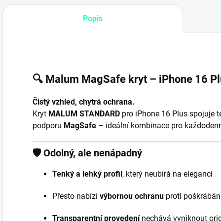
Popis
🔍 Malum MagSafe kryt – iPhone 16 Pl
Čistý vzhled, chytrá ochrana.
Kryt
MALUM STANDARD
pro iPhone 16 Plus spojuje t
podporu
MagSafe
– ideální kombinace pro každodenn
🛡️
Odolný, ale nenápadný
Tenký a lehký profil
, který neubírá na eleganci
Přesto nabízí
výbornou ochranu
proti poškrábán
Transparentní provedení
nechává vyniknout orig