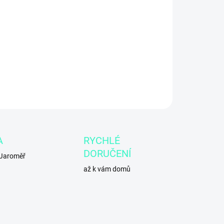
2026
−
+
Přidat do košíku
ILNÍ INFORMACE
ZEPTAT SE
A
RYCHLÉ
DORUČENÍ
 Jaroměř
až k vám domů