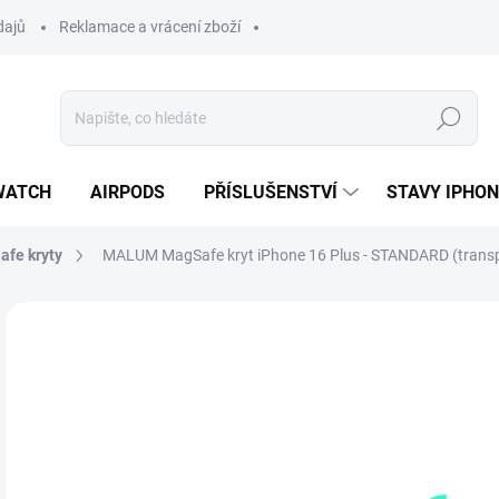
dajů
Reklamace a vrácení zboží
Hledat
WATCH
AIRPODS
PŘÍSLUŠENSTVÍ
STAVY IPHO
fe kryty
MALUM MagSafe kryt iPhone 16 Plus - STANDARD (trans
Neohodnoceno
Podrobnosti hodnocení
ZNAČKA:
MALUM
3
322
Měr
SK
cena
MŮŽ
DO: