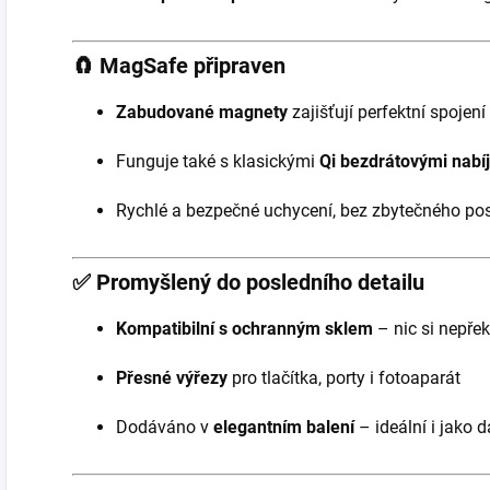
🧲
MagSafe připraven
Zabudované magnety
zajišťují perfektní spoje
Funguje také s klasickými
Qi bezdrátovými nabí
Rychlé a bezpečné uchycení, bez zbytečného po
✅
Promyšlený do posledního detailu
Kompatibilní s ochranným sklem
– nic si nepřek
Přesné výřezy
pro tlačítka, porty i fotoaparát
Dodáváno v
elegantním balení
– ideální i jako d