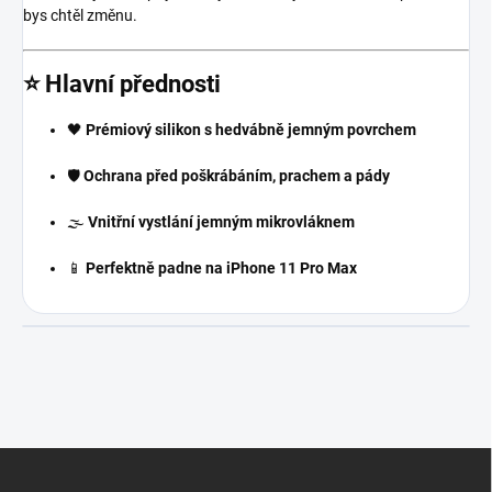
bys chtěl změnu.
⭐ Hlavní přednosti
🖤
Prémiový silikon s hedvábně jemným povrchem
🛡️
Ochrana před poškrábáním, prachem a pády
🌫️
Vnitřní vystlání jemným mikrovláknem
📱
Perfektně padne na iPhone 11 Pro Max
Z
á