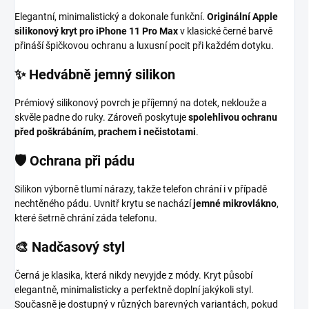
Elegantní, minimalistický a dokonale funkční.
Originální Apple
silikonový kryt pro iPhone 11 Pro Max
v klasické černé barvě
přináší špičkovou ochranu a luxusní pocit při každém dotyku.
✨ Hedvábně jemný silikon
Prémiový silikonový povrch je příjemný na dotek, neklouže a
skvěle padne do ruky. Zároveň poskytuje
spolehlivou ochranu
před poškrábáním, prachem i nečistotami
.
🛡️ Ochrana při pádu
Silikon výborně tlumí nárazy, takže telefon chrání i v případě
nechtěného pádu. Uvnitř krytu se nachází
jemné mikrovlákno
,
které šetrně chrání záda telefonu.
🎨 Nadčasový styl
Černá je klasika, která nikdy nevyjde z módy. Kryt působí
elegantně, minimalisticky a perfektně doplní jakýkoli styl.
Současně je dostupný v různých barevných variantách, pokud