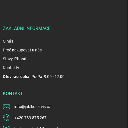
p
a
t
í
ZÁKLADNÍ INFORMACE
O nás
Proč nakupovat u nás
Stavy iPhonů
Kontakty
Otevírací doba:
Po-Pá: 9:00 - 17:00
KONTAKT
info
@
jablkoservis.cz
+420 739 875 267