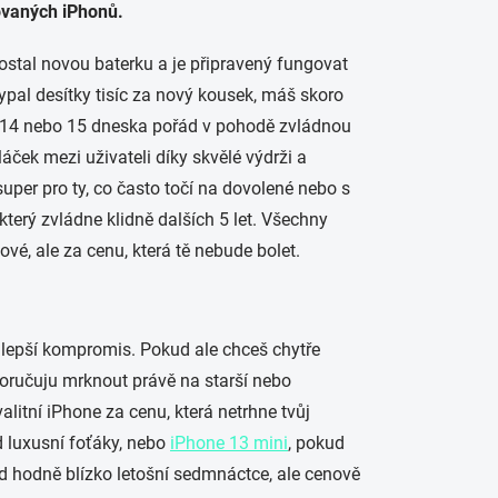
ovaných iPhonů.
stal novou baterku a je připravený fungovat
sypal desítky tisíc za nový kousek, máš skoro
3, 14 nebo 15 dneska pořád v pohodě zvládnou
áček mezi uživateli díky skvělé výdrži a
 super pro ty, co často točí na dovolené nebo s
který zvládne klidně dalších 5 let. Všechny
vé, ale za cenu, která tě nebude bolet.
ejlepší kompromis. Pokud ale chceš chytře
oporučuju mrknout právě na starší nebo
litní iPhone za cenu, která netrhne tvůj
d luxusní foťáky, nebo
iPhone 13 mini
, pokud
d hodně blízko letošní sedmnáctce, ale cenově