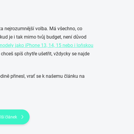
 ta nejrozumnější volba. Má všechno, co
okud je i tak mimo tvůj budget, není důvod
odely jako iPhone 13, 14, 15 nebo i loňskou
 chceš spíš chytře ušetřit, vždycky se najde
rodině přinesl, vrať se k našemu článku na
lší článek