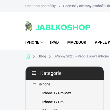
Přejít
Obchodní podmínky
Podmínky ochrany osobních ú
na
obsah
IPHONE
IPAD
MACBOOK
APPLE 
Domů
Blog
iPhony 2025 – Proč je právě iPhone 1
P
Kategorie
o
Přeskočit
s
kategorie
t
iPhone
r
iPhone 17 Pro Max
a
n
iPhone 17 Pro
n