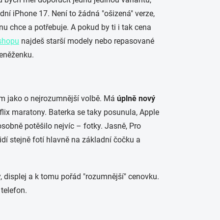
adní iPhone 17. Není to žádná "ošizená" verze,
u chce a potřebuje. A pokud by ti i tak cena
shopu
najdeš starší modely nebo repasované
peněženku.
ím jako o nejrozumnější volbě. Má
úplně nový
tflix maratony. Baterka se taky posunula, Apple
osobně potěšilo nejvíc – fotky. Jasně, Pro
lidí stejně fotí hlavně na základní čočku a
, displej a k tomu pořád "rozumnější" cenovku.
 telefon.