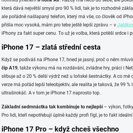
která dává největší smysl pro 90 % lidí, tak je to rozhodně zákl
ale pořádně našlapaný telefon, který má vše, co člověk od iPhon
přišla moc vysoká, mám pro tebe ještě lepší zprávu – v
Jablko
iPhony za fakt super cenu. To už je volba, která potěší srdce i 
iPhone 17 – zlatá střední cesta
Když se podíváš na iPhone 17, hned je jasný, proč o něm mluv
čip A19
, takže výkonu má na rozdávání, zvládne hry, práci i Ne
slibuje až o 20 % delší výdrž než u loňské šestnáctky. A co mě 
verze má pořád lepší teleobjektiv, ale realita je taková, že 99 % 
ultraširokáč. A v tom je iPhone 17 naprosto top.
Základní sedmnáctka tak kombinuje to nejlepší
– výkon, fotky
Pro lidi, kteří nepotřebují úplně každý profi fígl, je to fakt ideální
iPhone 17 Pro – když chceš všechno