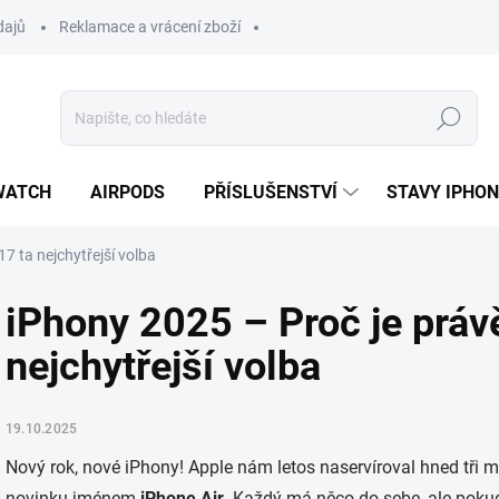
dajů
Reklamace a vrácení zboží
Hledat
WATCH
AIRPODS
PŘÍSLUŠENSTVÍ
STAVY IPHO
7 ta nejchytřejší volba
iPhony 2025 – Proč je práv
nejchytřejší volba
19.10.2025
Nový rok, nové iPhony! Apple nám letos naservíroval hned tři 
novinku jménem
iPhone Air
. Každý má něco do sebe, ale pokud