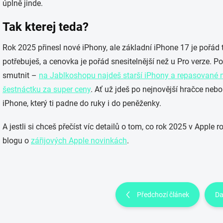
úplně jinde.
Tak kterej teda?
Rok 2025 přinesl nové iPhony, ale základní iPhone 17 je pořád
potřebuješ, a cenovka je pořád snesitelnější než u Pro verze. P
smutnit –
na
Jablkoshopu
najdeš starší iPhony a repasované m
šestnáctku za super ceny
. Ať už jdeš po nejnovější hračce nebo
iPhone, který ti padne do ruky i do peněženky.
A jestli si chceš přečíst víc detailů o tom, co rok 2025 v Apple 
blogu o
zářijových Apple novinkách
.
Předchozí článek
Da