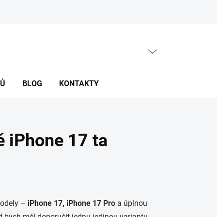
PRÁZDNÝ KOŠÍK
NÁKUPNÍ
KOŠÍK
NŮ
BLOG
KONTAKTY
ě iPhone 17 ta
modely –
iPhone 17, iPhone 17 Pro
a úplnou
 bych měl doporučit jednu jedinou variantu,