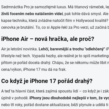
Sedmnáctka Pro je samozřejmě luxus. Má titanový rámeček, lep
živíš focením nebo natáčením videí
, pak tohle dává smysl. Al
kapse techniku, která zvládne natočit film v Hollywood kvalitě? P
cenovka je brutální. To, co si Apple řekl za Pro verzi, už začíná 
iPhone Air – nová hračka, ale proč?
Air je letošní novinka.
Lehčí, barevnější a trochu "odlehčený"
iP
lifestyle než tech. Vypadá hezky, ale reálně je to spíš marketi
přitom je pořád docela drahý. Chápu, že se někomu může líbit 
cena/výkon, iPhone 17 mu dá na frak.
Co když je iPhone 17 pořád drahý?
A teď ta hlavní část, která zajímá spoustu lidí – co když je i z
úplně v pohodě.
iPhony jsou dlouhodobě nejlepší v tom, že vyd
nebo tři roky, pořád dostane aktualizace, běží plynule a udělá 