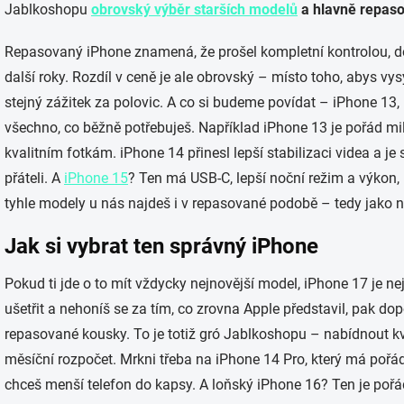
Jablkoshopu
obrovský výběr starších modelů
a hlavně repas
Repasovaný iPhone znamená, že prošel kompletní kontrolou, do
další roky. Rozdíl v ceně je ale obrovský – místo toho, abys vy
stejný zážitek za polovic. A co si budeme povídat – iPhone 1
všechno, co běžně potřebuješ. Například iPhone 13 je pořád mil
kvalitním fotkám. iPhone 14 přinesl lepší stabilizaci videa a je
přáteli. A
iPhone 15
? Ten má USB-C, lepší noční režim a výkon, 
tyhle modely u nás najdeš i v repasované podobě – tedy jako no
Jak si vybrat ten správný iPhone
Pokud ti jde o to mít vždycky nejnovější model, iPhone 17 je n
ušetřit a nehoníš se za tím, co zrovna Apple představil, pak d
repasované kousky. To je totiž gró Jablkoshopu – nabídnout kva
měsíční rozpočet. Mrkni třeba na iPhone 14 Pro, který má pořá
chceš menší telefon do kapsy. A loňský iPhone 16? Ten je pořá