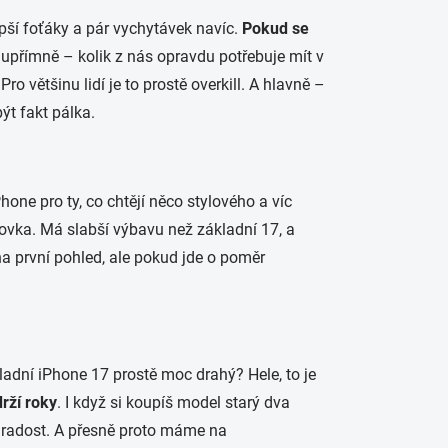
ší foťáky a pár vychytávek navíc.
Pokud se
e upřímně – kolik z nás opravdu potřebuje mít v
ro většinu lidí je to prostě overkill. A hlavně –
být fakt pálka.
hone pro ty, co chtějí něco stylového a víc
ngovka. Má slabší výbavu než základní 17, a
na první pohled, ale pokud jde o poměr
ákladní iPhone 17 prostě moc drahý? Hele, to je
rží roky
. I když si koupíš model starý dva
ti radost. A přesně proto máme na