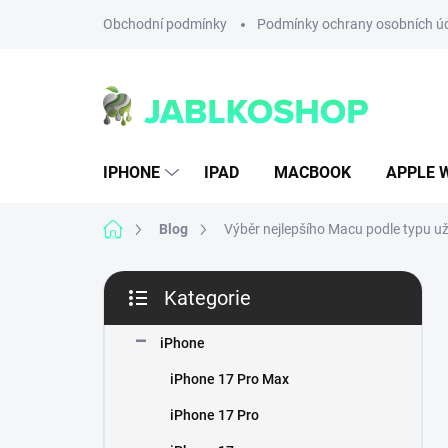
Přejít
Obchodní podmínky
Podmínky ochrany osobních ú
na
obsah
IPHONE
IPAD
MACBOOK
APPLE 
Domů
Blog
Výběr nejlepšího Macu podle typu už
P
Kategorie
o
Přeskočit
s
kategorie
t
iPhone
r
iPhone 17 Pro Max
a
n
iPhone 17 Pro
n