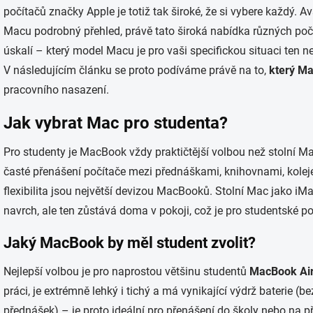
počítačů značky Apple je totiž tak široké, že si vybere každý.
Macu podrobný přehled, právě tato široká nabídka různých počí
úskalí – který model Macu je pro vaši specifickou situaci ten n
V následujícím článku se proto podíváme právě na to,
který M
pracovního nasazení.
Jak vybrat Mac pro studenta?
Pro studenty je MacBook vždy praktičtější volbou než stolní Mac
časté přenášení počítače mezi přednáškami, knihovnami, kolej
flexibilita jsou největší devizou MacBooků. Stolní Mac jako i
navrch, ale ten zůstává doma v pokoji, což je pro studentské pou
Jaký MacBook by měl student zvolit?
Nejlepší volbou je pro naprostou většinu studentů
MacBook Air
práci, je extrémně lehký i tichý a má vynikající výdrž baterie (be
přednášek) – je proto ideální pro přenášení do školy nebo na 