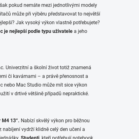
 Avšak pokud nemáte mezi jednotlivými modely
tačů může při výběru představovat to největší
ejlepší? Jak vysoký výkon vlastně potřebujete?
ac
je nejlepší
podle typu uživatele
a jeho
. Univerzitní a školní život totiž znamená
emi či kavárnami – a právě přenosnost a
Mac nebo Mac Studio může mít sice výkon
žití v drtivé většině případů nepraktické.
 M4 13“.
Nabízí skvělý výkon pro běžnou
z nabíjení vydrží klidně celý den učení a
přednášky.
Studenti
, kteří potřebují notebook