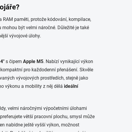
ojáře?
u a RAM paměti, protože kódování, kompilace,
ou mohou být velmi náročné. Důležité je také
nější vývojové úlohy.
4″
s čipem
Apple M5
. Nabízí vynikající výkon
 kompaktní pro každodenní přenášení. Skvěle
ovaných vývojových prostředích, stejně jako
o výkonu a mobility z něj dělá
ideální
uildy, velmi náročnými výpočetními úlohami
 preferujete větší pracovní plochu, smysl může
Ten nabídne ještě vyšší výkon, možnost