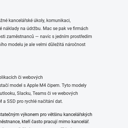
běžné kancelářské úkoly, komunikaci,
ké náklady na údržbu. Mac se pak ve firmách
enosti zaměstnanců — navíc s jedním prostředím
ího modelu je ale velmi důležitá náročnost
aplikacích či webových
stačí model s Apple M4 čipem. Tyto modely
utlooku, Slacku, Teams či ve webových
 a SSD pro rychlé načítání dat.
ostatečným výkonem pro většinu kancelářských
aměstnance, kteří často pracují mimo kancelář.