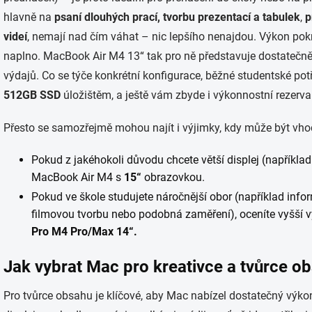
hlavně na
psaní dlouhých prací, tvorbu prezentací
a tabulek
,
p
videí
, nemají nad čím váhat – nic lepšího nenajdou. Výkon pok
naplno. MacBook Air M4 13“ tak pro ně představuje dostatečn
výdajů. Co se týče konkrétní konfigurace, běžné studentské po
512GB SSD
úložištěm, a ještě vám zbyde i výkonnostní rezerva
Přesto se samozřejmě mohou najít i výjimky, kdy může být vhod
Pokud z jakéhokoli důvodu chcete větší displej (například
MacBook Air M4 s
15“
obrazovkou.
Pokud ve škole studujete náročnější obor (například inform
filmovou tvorbu nebo podobná zaměření), oceníte vyšší
Pro M4
Pro/Max
14“.
Jak vybrat Mac pro
kreativce a
tvůrce
ob
Pro tvůrce obsahu je klíčové, aby Mac nabízel dostatečný výkon 