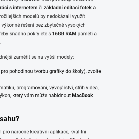
ráci s internetem
či
základní editaci fotek a
ročilejších modelů by nedokázali využít
ě výkonné řešení bez zbytečně vysokých
třeby snadno pokryjete s
16GB RAM
pamětí a
.
nější zaměřit se na vyšší modely:
 pro pohodlnou tvorbu grafiky do školy), zvolte
atiku, programování, vývojářství, střih videa,
 výkon, který vám může nabídnout
MacBook
sahu
?
pro náročné kreativní aplikace, kvalitní