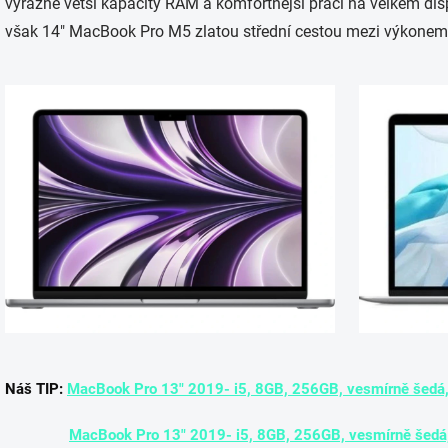
výrazně větší kapacity RAM a komfortnější práci na velkém disp
však 14″ MacBook Pro M5 zlatou střední cestou mezi výkonem
Náš TIP:
MacBook Pro 13" 2019- i5, 8GB, 256GB, vesmírně šedá, 
MacBook Pro 13" 2019- i5, 8GB, 256GB, vesmírně šedá,