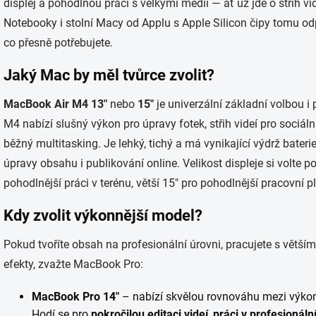
displej a pohodlnou práci s velkými médii — ať už jde o střih v
Notebooky i stolní Macy od Applu s Apple Silicon čipy tomu o
co přesně potřebujete.
Jaký Mac by měl tvůrce zvolit?
MacBook Air M4 13″
nebo
15″
je univerzální základní volbou i
M4 nabízí slušný výkon pro úpravy fotek, střih videí pro sociální
běžný multitasking. Je lehký, tichý a má vynikající výdrž baterie
úpravy obsahu i publikování online. Velikost displeje si volte p
pohodlnější práci v terénu, větší 15″ pro pohodlnější pracovní p
Kdy zvolit výkonnější model?
Pokud tvoříte obsah na profesionální úrovni, pracujete s větší
efekty, zvažte MacBook Pro:
MacBook Pro 14″
– nabízí skvělou rovnováhu mezi výkon
Hodí se pro
pokročilou editaci videí
,
práci v profesionáln