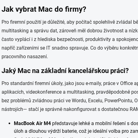
Jak vybrat Mac do firmy?
Pro firemní použití je důležité, aby počítač spolehlivě zvládal 
multitasking a správu dat, zároveň měl dobrou životnost a níz
často vyplácí i z hlediska bezpečnosti, produktivity a spokoj
napříč zařízeními se IT snadno spravuje. Co do výběru konkrétn
pracovního nasazení.
Jaký Mac na základní kancelářskou práci?
Pro standardní firemní úkoly, jako jsou e-maily, práce v Office 
aplikacích,
videokonference a multitasking, pravděpodobně po
bez problémů zvládnou práci ve Wordu, Excelu, PowerPointu, O
nástrojích— stačí je správně nakonfigurovat s dostatečnou RAM
MacBook Air M4
představuje lehké a mobilní řešení s d
úloh a dlouhou výdrží baterie, což je ideální volba pro z