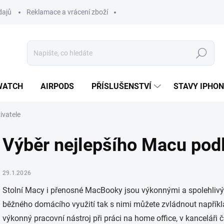
dajů
Reklamace a vrácení zboží
Hledat
WATCH
AIRPODS
PŘÍSLUŠENSTVÍ
STAVY IPHO
ivatele
Výběr nejlepšího Macu podl
29.1.2026
Stolní Macy i přenosné MacBooky jsou výkonnými a spolehlivými 
běžného domácího využití tak s nimi můžete zvládnout napříkl
výkonný pracovní nástroj při práci na home office, v kanceláři č