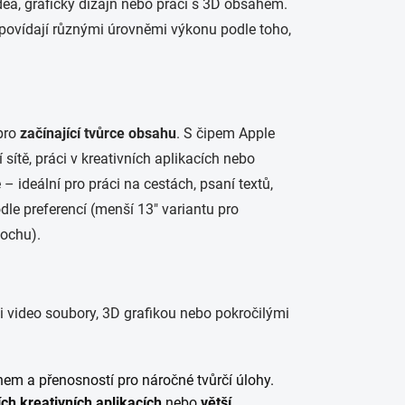
idea, grafický dizajn nebo práci s 3D obsahem.
dpovídají různými úrovněmi výkonu podle toho,
 pro
začínající tvůrce
obsahu
. S čipem Apple
 sítě, práci v kreativních aplikacích nebo
 – ideální pro práci na cestách, psaní textů,
odle preferencí (menší 13″ variantu pro
lochu).
mi video soubory, 3D grafikou nebo pokročilými
em a přenosností pro náročné tvůrčí úlohy.
ích kreativních aplikacích
nebo
větší