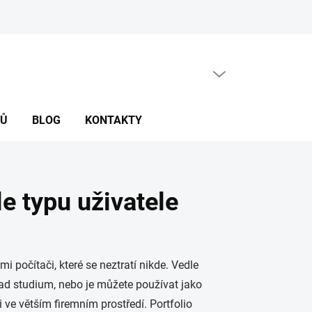
PRÁZDNÝ KOŠÍK
NÁKUPNÍ
KOŠÍK
NŮ
BLOG
KONTAKTY
e typu uživatele
počítači, které se neztratí nikde. Vedle
ad studium, nebo je můžete používat jako
i ve větším firemním prostředí. Portfolio