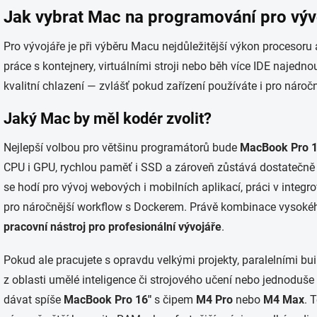
Jak vybrat Mac
na programování pro výv
Pro vývojáře je při výběru Macu nejdůležitější výkon procesor
práce s kontejnery, virtuálními stroji nebo běh více IDE najedn
kvalitní chlazení — zvlášť pokud zařízení používáte i pro nároč
Jaký Mac by měl kodér zvolit?
Nejlepší volbou pro většinu programátorů bude
MacBook Pro 1
CPU i GPU, rychlou paměť i SSD a zároveň zůstává dostatečně
se hodí pro vývoj webových i mobilních aplikací, práci v integr
pro náročnější workflow s Dockerem. Právě kombinace vysokéh
pracovní nástroj pro profesionální vývojáře
.
Pokud ale pracujete s opravdu velkými projekty, paralelními b
z oblasti umělé inteligence či strojového učení nebo jednoduše
dávat spíše
MacBook Pro 16″
s čipem
M4 Pro
nebo
M4 Max
. 