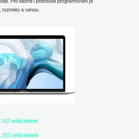
leji. Pro běžné i pokročilé programování je
, rozměry a cenou.
157 cyklů baterie
 157 cyklů baterie