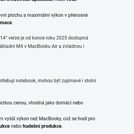
covní plochu a maximální výkon v přenosné
imace
.
14“ verze je od konce roku 2025 dostupná
ž základní M4 v MacBooku Air a zvládnou i
třebují notebook, mohou být zajímavé i stolní
nízkou cenou, vhodná jako domácí nebo
m vyšší výkon než MacBooky, což se hodí pro
ukc
e
nebo
hudební produkc
e
.