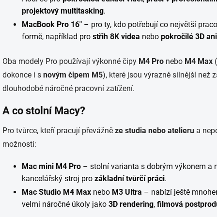
projektov
ý
multitasking
.
MacBook Pro 16″
– pro ty, kdo potřebují co největší pra
formě, například pro
střih 8K videa
nebo
pokročilé
3D an
Oba modely Pro používají výkonné čipy
M4
Pro
nebo
M
4
Max
(
dokonce i s
novým čipem M5
), které jsou výrazně silnější ne
dlouhodobé náročné pracovní zatížení.
A co stolní Macy?
Pro tvůrce, kteří pracují převážně
ze studia nebo atelieru
a nepo
možnosti:
Mac mini M4 Pro
– stolní varianta s dobrým výkonem a 
kancelářský stroj pro
základní tvůrčí práci
.
Mac Studio
M4 Max
nebo
M3 Ultra
– nabízí ještě mnohe
velmi náročné úkoly jako
3D rendering
,
filmov
á
postprod