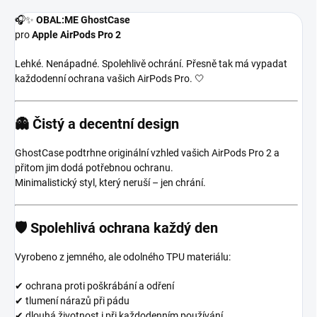
🎧✨
OBAL:ME GhostCase
pro
Apple AirPods Pro 2
Lehké. Nenápadné. Spolehlivě ochrání. Přesně tak má vypadat
každodenní ochrana vašich AirPods Pro. 🤍
👻 Čistý a decentní design
GhostCase podtrhne originální vzhled vašich AirPods Pro 2 a
přitom jim dodá potřebnou ochranu.
Minimalistický styl, který neruší – jen chrání.
🛡️ Spolehlivá ochrana každý den
Vyrobeno z jemného, ale odolného TPU materiálu:
✔ ochrana proti poškrábání a odření
✔ tlumení nárazů při pádu
✔ dlouhá životnost i při každodenním používání