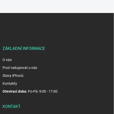
Z
á
p
a
t
í
ZÁKLADNÍ INFORMACE
O nás
Proč nakupovat u nás
Stavy iPhonů
Kontakty
Otevírací doba:
Po-Pá: 9:00 - 17:00
KONTAKT