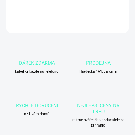
DETAILNÍ INFORMACE
ZEPTAT SE
DÁREK ZDARMA
PRODEJNA
kabel ke každému telefonu
Hradecká 161, Jaroměř
RYCHLÉ DORUČENÍ
NEJLEPŠÍ CENY NA
TRHU
až k vám domů
máme ověřeného dodavatele ze
zahraničí