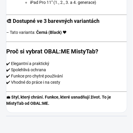
iPad Pro 11" (1., 2., 3. a 4. generace)
🎨
Dostupné ve 3 barevných variantách
– Tato varianta:
Černá (Black)
🖤
Proč si vybrat OBAL:ME MistyTab?
✔️ Elegantní a praktický
✔️ Spolehlivá ochrana
✔️ Funkce pro chytré používání
✔️ Vhodné do práce i na cesty
💼
Styl, který chrání. Funkce, které usnadňují život. To je
MistyTab od OBAL:ME.