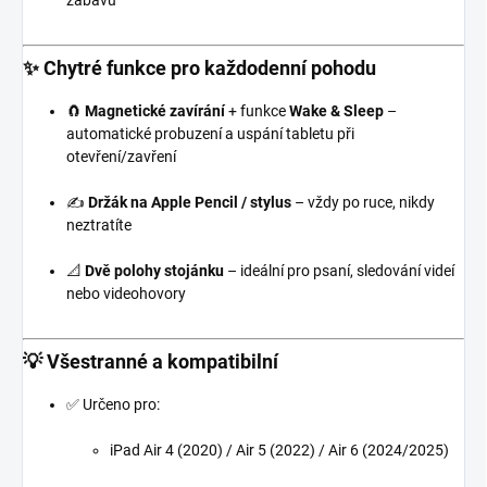
zábavu
✨
Chytré funkce pro každodenní pohodu
🧲
Magnetické zavírání
+ funkce
Wake & Sleep
–
automatické probuzení a uspání tabletu při
otevření/zavření
✍️
Držák na Apple Pencil / stylus
– vždy po ruce, nikdy
neztratíte
📐
Dvě polohy stojánku
– ideální pro psaní, sledování videí
nebo videohovory
💡
Všestranné a kompatibilní
✅ Určeno pro:
iPad Air 4 (2020) / Air 5 (2022) / Air 6 (2024/2025)