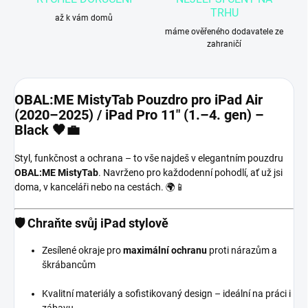
TRHU
až k vám domů
máme ověřeného dodavatele ze
zahraničí
OBAL:ME MistyTab Pouzdro pro iPad Air
(2020–2025) / iPad Pro 11" (1.–4. gen) –
Black
🖤💼
Styl, funkčnost a ochrana – to vše najdeš v elegantním pouzdru
OBAL:ME MistyTab
. Navrženo pro každodenní pohodlí, ať už jsi
doma, v kanceláři nebo na cestách. 🌍📱
🛡️
Chraňte svůj iPad stylově
Zesílené okraje pro
maximální ochranu
proti nárazům a
škrábancům
Kvalitní materiály a sofistikovaný design – ideální na práci i