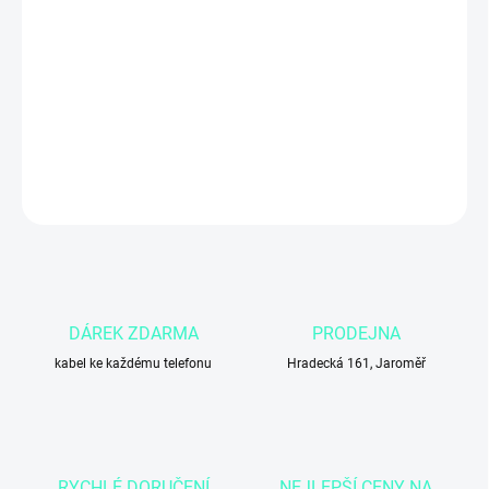
Měrná
MOMENTÁLNĚ NEDOSTUPNÉ
cena:
MŮŽEME
DORUČIT DO:
4.11.2026
DETAILNÍ INFORMACE
ZEPTAT SE
DÁREK ZDARMA
PRODEJNA
kabel ke každému telefonu
Hradecká 161, Jaroměř
RYCHLÉ DORUČENÍ
NEJLEPŠÍ CENY NA