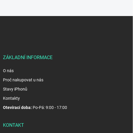
Z
á
p
a
t
í
ZÁKLADNÍ INFORMACE
O nás
Proč nakupovat u nás
Stavy iPhonů
Kontakty
Otevírací doba:
Po-Pá: 9:00 - 17:00
KONTAKT