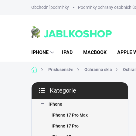
Přejít
Obchodní podmínky
Podmínky ochrany osobních ú
na
obsah
IPHONE
IPAD
MACBOOK
APPLE 
Domů
Příslušenství
Ochranná skla
Ochran
P
Kategorie
o
Přeskočit
s
kategorie
t
iPhone
r
iPhone 17 Pro Max
a
n
iPhone 17 Pro
n