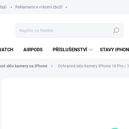
dajů
Reklamace a vrácení zboží
Hledat
WATCH
AIRPODS
PŘÍSLUŠENSTVÍ
STAVY IPHO
né sklo kamery na iPhone
Ochranné sklo kamery iPhone 16 Pro / 
Neohodnoceno
Podrobnosti hodnocení
ZNAČKA:
MALUM
2
247
Měr
SK
cena
MŮŽ
DO: