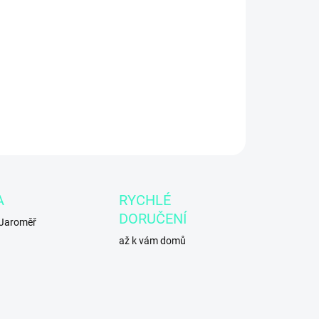
8.2026
−
+
Přidat do košíku
ILNÍ INFORMACE
ZEPTAT SE
A
RYCHLÉ
DORUČENÍ
 Jaroměř
až k vám domů