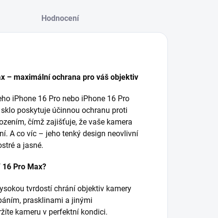
Hodnocení
x – maximální ochrana pro váš objektiv
šeho iPhone 16 Pro nebo iPhone 16 Pro
klo poskytuje účinnou ochranu proti
ením, čímž zajišťuje, že vaše kamera
í. A co víc – jeho tenký design neovlivní
ostré a jasné.
/ 16 Pro Max?
ysokou tvrdostí chrání objektiv kamery
áním, prasklinami a jinými
te kameru v perfektní kondici.