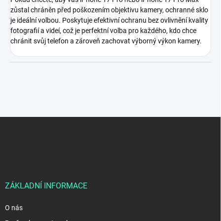
zůstal chráněn před poškozením objektivu kamery, ochranné sklo
je ideální volbou. Poskytuje efektivní ochranu bez ovlivnění kvality
fotografií a videí, což je perfektní volba pro každého, kdo chce
chránit svůj telefon a zároveň zachovat výborný výkon kamery.
Z
á
p
a
t
í
ZÁKLADNÍ INFORMACE
O nás