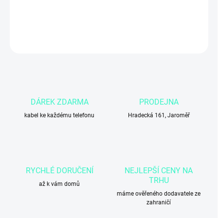
DETAILNÍ INFORMACE
ZEPTAT SE
DÁREK ZDARMA
PRODEJNA
kabel ke každému telefonu
Hradecká 161, Jaroměř
RYCHLÉ DORUČENÍ
NEJLEPŠÍ CENY NA
TRHU
až k vám domů
máme ověřeného dodavatele ze
zahraničí