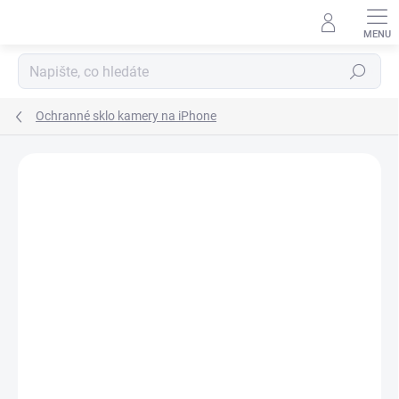
Přejít
na
obsah
Hledat
Ochranné sklo kamery na iPhone
Podrobnosti hodnocení
Neohodnoceno
ZNAČKA:
MALUM