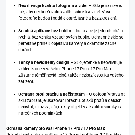
Neovlivňuje kvalitu fotografií a videí
– Sklo je navrženo
tak, aby nezhoršovalo kvalitu snímků a videí. Vaše
fotografie budou i nadále ostré, jasné a bez zkreslení.
Snadná aplikace bez bublin
– Instalace je jednoduchá a
rychlá, bez vzniku vzduchových bublin. Ochranné sklo se
perfektně přilne k objektivu kamery a okamžitě začne
chránit.
Tenký a neviditelný design
– Sklo je tenké a neovlivňuje
vzhled kamery vašeho iPhone 17 Pro / 17 Pro Max.
Zůstane téměř neviditelné, takže nezkazí estetiku vašeho
zařízení.
Ochrana proti prachu a nečistotám
– Oleofobní vrstva na
sklu zabraňuje usazování prachu, otisků prstů a dalších
nečistot, čímž zajišťuje čistý objektiv a kvalitní snímky i v
náročných podmínkách.
Ochrana kamery pro váš iPhone 17 Pro / 17 Pro Max
Pokud chcete, aby váš iPhone 17 Pro nebo iPhone 17 Pro Max