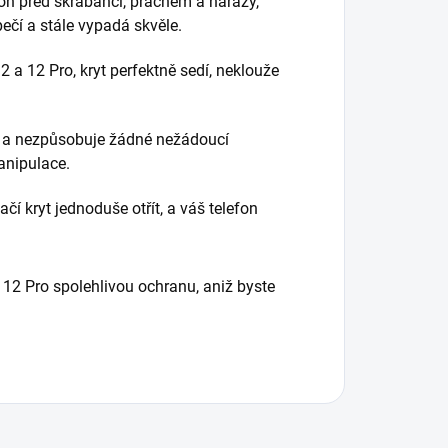
efon před škrábanci, prachem a nárazy,
ečí a stále vypadá skvěle.
 a 12 Pro, kryt perfektně sedí, neklouže
on a nezpůsobuje žádné nežádoucí
anipulace.
í kryt jednoduše otřít, a váš telefon
12 Pro spolehlivou ochranu, aniž byste