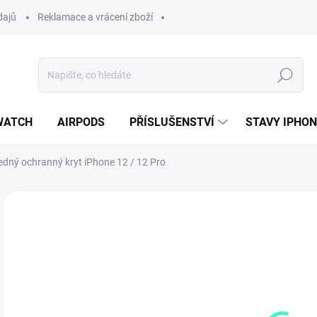
dajů
Reklamace a vrácení zboží
Hledat
WATCH
AIRPODS
PŘÍSLUŠENSTVÍ
STAVY IPHO
edný ochranný kryt iPhone 12 / 12 Pro
Neohodnoceno
Podrobnosti hodnocení
2
239
Měr
SK
cena
MŮŽ
DO: