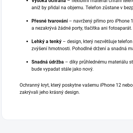
Vysoká ochrana
– flexibilní materiál chrání tel
aniž by přidal na objemu. Telefon zůstane v bezp
Přesné tvarování
– navržený přímo pro iPhone 12
a nezakrývá žádné porty, tlačítka ani fotoaparát.
Lehký a tenký
– design, který nezvětšuje telef
zvýšení hmotnosti. Pohodlné držení a snadná m
Snadná údržba
– díky průhlednému materiálu stač
bude vypadat stále jako nový.
Ochranný kryt, který poskytne vašemu iPhone 12 nebo 
zakrývali jeho krásný design.