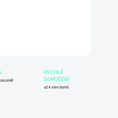
8.2026
−
+
Přidat do košíku
ILNÍ INFORMACE
ZEPTAT SE
A
RYCHLÉ
DORUČENÍ
 Jaroměř
až k vám domů