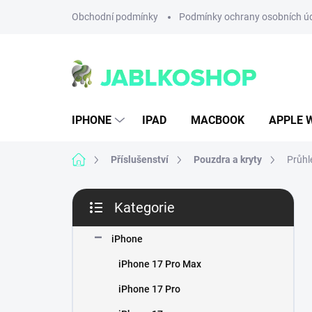
Přejít
Obchodní podmínky
Podmínky ochrany osobních ú
na
obsah
IPHONE
IPAD
MACBOOK
APPLE 
Domů
Příslušenství
Pouzdra a kryty
Průhl
P
Kategorie
o
Přeskočit
s
kategorie
t
iPhone
r
iPhone 17 Pro Max
a
n
iPhone 17 Pro
n