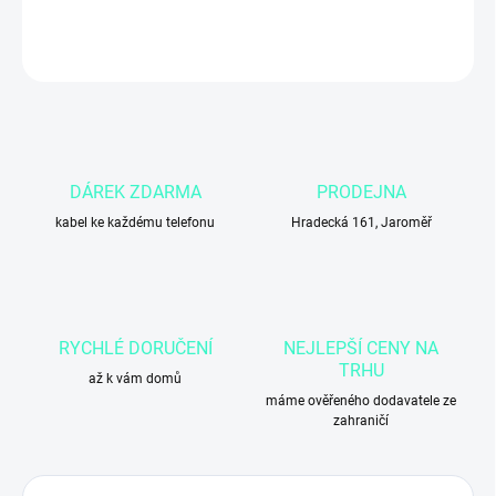
DETAILNÍ INFORMACE
ZEPTAT SE
DÁREK ZDARMA
PRODEJNA
kabel ke každému telefonu
Hradecká 161, Jaroměř
RYCHLÉ DORUČENÍ
NEJLEPŠÍ CENY NA
TRHU
až k vám domů
máme ověřeného dodavatele ze
zahraničí