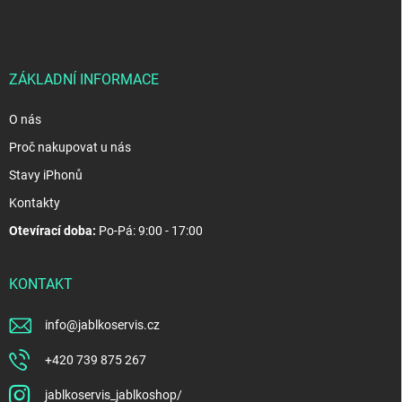
p
a
t
í
ZÁKLADNÍ INFORMACE
O nás
Proč nakupovat u nás
Stavy iPhonů
Kontakty
Otevírací doba:
Po-Pá: 9:00 - 17:00
KONTAKT
info
@
jablkoservis.cz
+420 739 875 267
jablkoservis_jablkoshop/