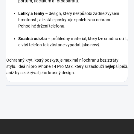
portům, tlačítkům a fotoaparátu.
Lehký a tenký
– design, který nezpůsobí žádné zvýšení
hmotnosti, ale stále poskytuje spolehlivou ochranu.
Pohodlné držení telefonu.
Snadná údržba
– průhledný materiál, který lze snadno otřít,
a váš telefon tak zůstane vypadat jako nový.
Ochranný kryt, který poskytuje maximální ochranu bez ztráty
stylu. Ideální pro iPhone 14 Pro Max, který si zaslouží nejlepší péči,
aniž by se skrýval jeho krásný design.
Z
á