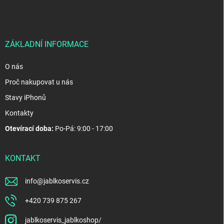
p
a
t
í
ZÁKLADNÍ INFORMACE
O nás
Proč nakupovat u nás
Stavy iPhonů
Kontakty
Otevírací doba:
Po-Pá: 9:00 - 17:00
KONTAKT
info
@
jablkoservis.cz
+420 739 875 267
jablkoservis_jablkoshop/