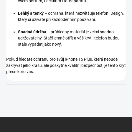
všem portům, tlačítkům i fotoaparátu.
Lehký a tenký
– ochrana, která nezvětšuje telefon. Design,
který si užíváte při každodenním používání.
Snadná údržba
– průhledný materiál je velmi snadno
udržovatelný. Stačí jemně otřít a váš kryt i telefon budou
stále vypadat jako nový.
Pokud hledáte ochranu pro svůj iPhone 15 Plus, která nebude
zakrývat jeho krásu, ale poskytne kvalitní bezpečnost, je tento kryt
přesně pro vás.
Z
á