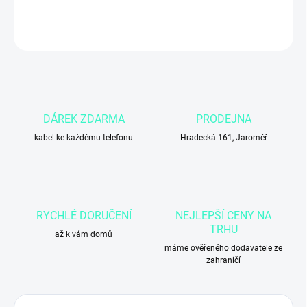
DETAILNÍ INFORMACE
ZEPTAT SE
DÁREK ZDARMA
PRODEJNA
kabel ke každému telefonu
Hradecká 161, Jaroměř
RYCHLÉ DORUČENÍ
NEJLEPŠÍ CENY NA
TRHU
až k vám domů
máme ověřeného dodavatele ze
zahraničí