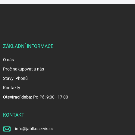
Z
á
p
a
t
í
ZÁKLADNÍ INFORMACE
O nás
Proč nakupovat u nás
Stavy iPhonů
Kontakty
Otevírací doba:
Po-Pá: 9:00 - 17:00
KONTAKT
info
@
jablkoservis.cz