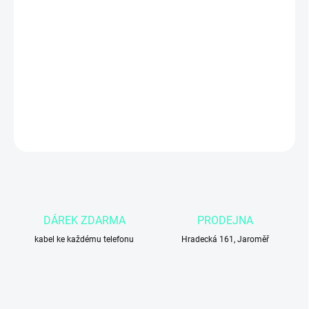
DORUČIT DO:
11.8.2026
−
+
Přidat do košíku
DETAILNÍ INFORMACE
ZEPTAT SE
DÁREK ZDARMA
PRODEJNA
kabel ke každému telefonu
Hradecká 161, Jaroměř