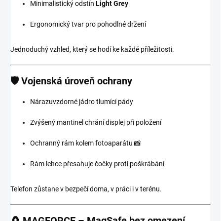
Minimalistický odstín
Light Grey
Ergonomický tvar pro pohodlné držení
Jednoduchý vzhled, který se hodí ke každé příležitosti.
🛡️ Vojenská úroveň ochrany
Nárazuvzdorné jádro tlumící pády
Zvýšený mantinel chrání displej při položení
Ochranný rám kolem fotoaparátu 📸
Rám lehce přesahuje čočky proti poškrábání
Telefon zůstane v bezpečí doma, v práci i v terénu.
🧲 MAGFORCE – MagSafe bez omezení