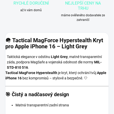
RYCHLÉ DORUČENÍ
NEJLEPŠÍ CENY NA
TRHU
až k vám domů
máme ověřeného dodavatele ze
zahraničí
🪖 Tactical MagForce Hyperstealth Kryt
pro Apple iPhone 16 – Light Grey
Taktická elegance v odstínu
Light Grey
, matně transparentní
záda, podpora MagSafe a vojenská odolnost dle normy
MIL-
STD-810 516
.
Tactical MagForce Hyperstealth
je kryt, který ochrání tvůj
Apple
iPhone 16
bez kompromisů – stylově a bezpečně. 🤍
🎯 Čistý a nadčasový design
Matná transparentní zadní strana