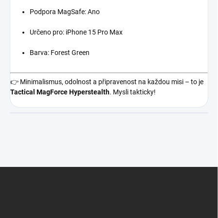
Podpora MagSafe: Ano
Určeno pro: iPhone 15 Pro Max
Barva: Forest Green
👉 Minimalismus, odolnost a připravenost na každou misi – to je
Tactical MagForce Hyperstealth
. Mysli takticky!
Z
á
p
a
t