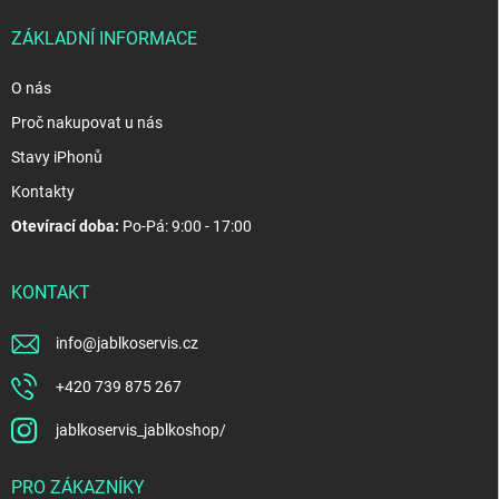
í
ZÁKLADNÍ INFORMACE
O nás
Proč nakupovat u nás
Stavy iPhonů
Kontakty
Otevírací doba:
Po-Pá: 9:00 - 17:00
KONTAKT
info
@
jablkoservis.cz
+420 739 875 267
jablkoservis_jablkoshop/
PRO ZÁKAZNÍKY