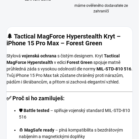
máme ověřeného dodavatele ze
zahraničí
🌲 Tactical MagForce Hyperstealth Kryt –
iPhone 15 Pro Max – Forest Green
Stylová
vojenská ochrana
s čistým designem. Kryt
Tactical
MagForce Hyperstealth
v edici
Forest Green
spojuje matně
průhledná záda s vysokou odolností dle normy
MIL-STD-810 516
.
Tvůj iPhone 15 Pro Max tak zůstane chráněný proti nárazům,
pádům i škrábancům, a přitom si zachová elegantní vzhled.
✅ Proč si ho zamiluješ:
🛡️
Battle tested
– splňuje vojenský standard MIL-STD-810
516
🧲
MagSafe ready
– plná kompatibilita s bezdrátovým
nabíjením a magnetickými doplňky