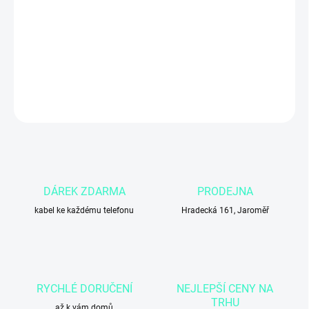
cena:
MŮŽEME
DORUČIT DO:
4.11.2026
DETAILNÍ INFORMACE
ZEPTAT SE
DÁREK ZDARMA
PRODEJNA
kabel ke každému telefonu
Hradecká 161, Jaroměř
RYCHLÉ DORUČENÍ
NEJLEPŠÍ CENY NA
TRHU
až k vám domů