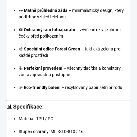
👀
Matně průhledná záda
– minimalistický design, který
podtrhne vzhled telefonu
📸
Ochranný rám fotoaparátu
– zvýšené okraje chrání
čočky před poškozením
🎨
Speciální edice Forest Green
– taktická zelená pro
každé prostředí
🎯
Perfektní provedení
– všechny tlačítka a konektory
zůstávají snadno přístupné
🌱
Eco-friendly balení
– recyklovaný papír šetří přírodu
📊 Specifikace:
Materiál: TPU / PC
Stupeň ochrany: MIL-STD-810 516