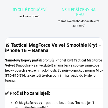
RYCHLÉ DORUČENÍ
NEJLEPŠÍ CENY NA
TRHU
až k vám domů
máme ověřeného dodavatele ze
zahraničí
🍌 Tactical MagForce Velvet Smoothie Kryt –
iPhone 16 – Banana
Sametový bojový parťák
pro tvůj iPhone! Kryt
Tactical MagForce
Velvet Smoothie
v zářivé žluté
Banana
barvě spojuje sametově
hebký povrch s extrémní odolností. Splňuje vojenskou normu
MIL-
STD-810 516
, takže tvůj telefon ochrání i při pádu do tvrdého
terénu.
✅ Proč si ho zamiluješ:
🧲
MagSafe ready
– podpora bezdrátového nabíjení i
magnetických doplňků