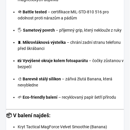
🪖
Battle tested
– certifikace MIL-STD-810 516 pro
odolnost proti nárazům a pádům
🖐️
Sametový povrch
– příjemný grip, který neklouže z ruky
🧵
Mikrovláknová výstelka
– chrání zadní stranu telefonu
před škrábanci
📸
Vyvýšené okraje kolem fotoaparátu
– čočky zůstanou v
bezpečí
🎨
Barevně stálý silikon
– zářivá žlutá Banana, která
nevybledne
🌱
Eco-friendly balení
– recyklovaný papír šetří přírodu
📦 V balení najdeš:
Kryt Tactical MagForce Velvet Smoothie (Banana)