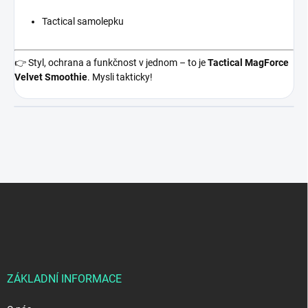
Tactical samolepku
👉 Styl, ochrana a funkčnost v jednom – to je
Tactical MagForce
Velvet Smoothie
. Mysli takticky!
Z
á
p
a
t
í
ZÁKLADNÍ INFORMACE