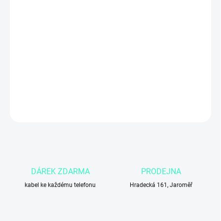
cena:
MŮŽEME
DORUČIT DO:
11.8.2026
−
+
Přidat do košíku
DETAILNÍ INFORMACE
ZEPTAT SE
DÁREK ZDARMA
PRODEJNA
kabel ke každému telefonu
Hradecká 161, Jaroměř