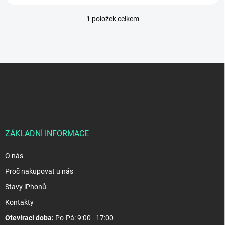
1
položek celkem
O
v
l
á
d
Z
a
á
c
p
í
p
a
r
t
v
í
k
ZÁKLADNÍ INFORMACE
y
v
ý
O nás
p
Proč nakupovat u nás
i
s
Stavy iPhonů
u
Kontakty
Otevírací doba:
Po-Pá: 9:00 - 17:00