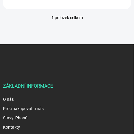
1
položek celkem
O
v
l
á
d
Z
a
á
c
p
í
p
a
r
t
v
í
k
ZÁKLADNÍ INFORMACE
y
v
ý
O nás
p
Proč nakupovat u nás
i
s
Stavy iPhonů
u
Kontakty