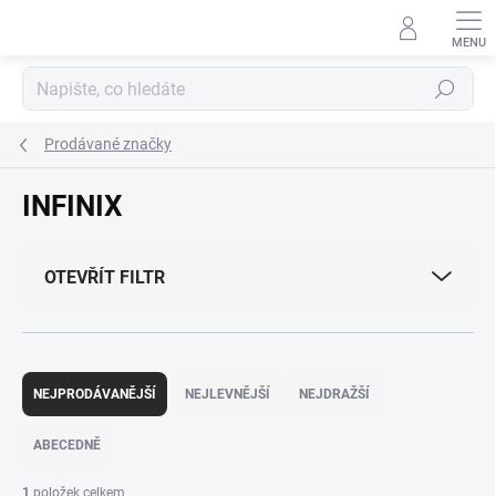
Přejít
na
obsah
Hledat
Prodávané značky
INFINIX
OTEVŘÍT FILTR
Ř
a
NEJPRODÁVANĚJŠÍ
NEJLEVNĚJŠÍ
NEJDRAŽŠÍ
z
e
ABECEDNĚ
n
í
1
položek celkem