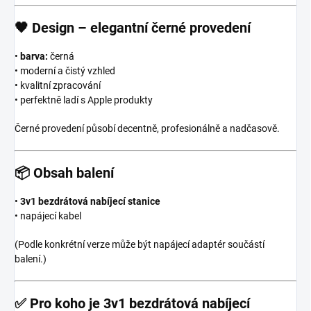
🖤
Design – elegantní černé provedení
•
barva:
černá
• moderní a čistý vzhled
• kvalitní zpracování
• perfektně ladí s Apple produkty
Černé provedení působí decentně, profesionálně a nadčasově.
📦
Obsah balení
•
3v1 bezdrátová nabíjecí stanice
• napájecí kabel
(Podle konkrétní verze může být napájecí adaptér součástí
balení.)
✅
Pro koho je 3v1 bezdrátová nabíjecí