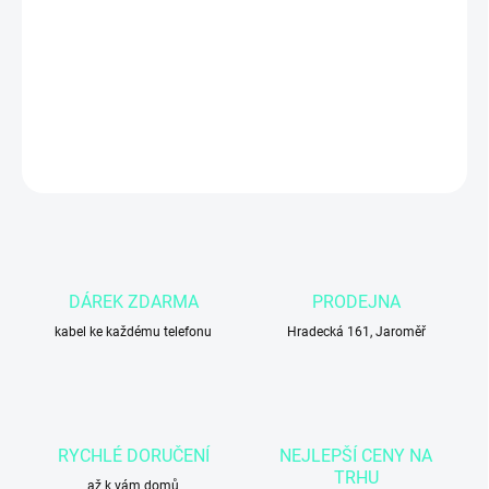
3v1 bezdrátová nabíjecí stanice v
černé
barvě umožňuje
současné nabíjení iPhonu, Apple Watch a AirPods
z jednoho
místa. Elegantní a praktické řešení, které šetří místo, eliminuje
kabely a perfektně se hodí na pracovní stůl i noční stolek.
DETAILNÍ INFORMACE
ZEPTAT SE
DÁREK ZDARMA
PRODEJNA
kabel ke každému telefonu
Hradecká 161, Jaroměř
RYCHLÉ DORUČENÍ
NEJLEPŠÍ CENY NA
TRHU
až k vám domů