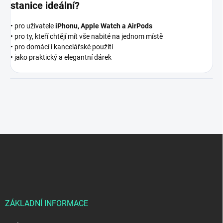
stanice ideální?
• pro uživatele
iPhonu, Apple Watch a AirPods
• pro ty, kteří chtějí mít vše nabité na jednom místě
• pro domácí i kancelářské použití
• jako praktický a elegantní dárek
Z
á
p
a
t
í
ZÁKLADNÍ INFORMACE