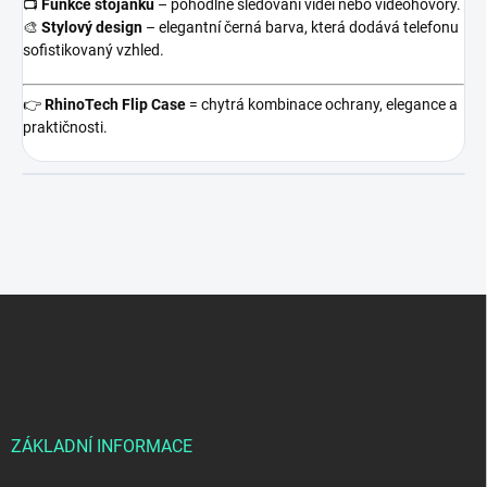
📺
Funkce stojánku
– pohodlné sledování videí nebo videohovory.
🎨
Stylový design
– elegantní černá barva, která dodává telefonu
sofistikovaný vzhled.
👉
RhinoTech Flip Case
= chytrá kombinace ochrany, elegance a
praktičnosti.
Z
á
p
a
t
í
ZÁKLADNÍ INFORMACE