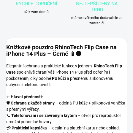
RYCHLÉ DORUČENÍ
NEJLEPŠÍ CENY NA
TRHU
až k vám domů
máme ověřeného dodavatele ze
zahraničí
Knížkové pouzdro RhinoTech Flip Case na
iPhone 14 Plus – Černé 📱⚫
Elegantní ochrana a praktické funkce v jednom.
RhinoTech Flip
Case
spolehlivě chrání váš iPhone 14 Plus před odřením i
poškozením, díky odolné
PU kůži
a přesnému silikonovému
uchycení telefonu uvnitř.
✨
Hlavní přednosti:
🛡️
Ochrana z každé strany
– odolná PU kůže + silikonová vanička
s přesnými výřezy.
📞
Telefonování i se zavřeným krytem
– otvor pro reproduktor
umožní pohodlné hovory.
💳
Praktická kapsička
– ideální na platební kartu nebo doklad.