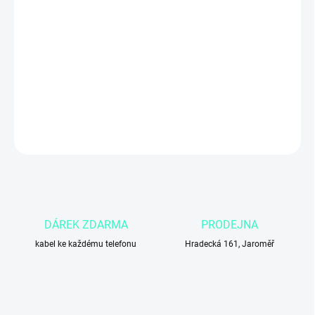
DORUČIT DO:
10.8.2026
−
+
Přidat do košíku
DETAILNÍ INFORMACE
ZEPTAT SE
DÁREK ZDARMA
PRODEJNA
kabel ke každému telefonu
Hradecká 161, Jaroměř