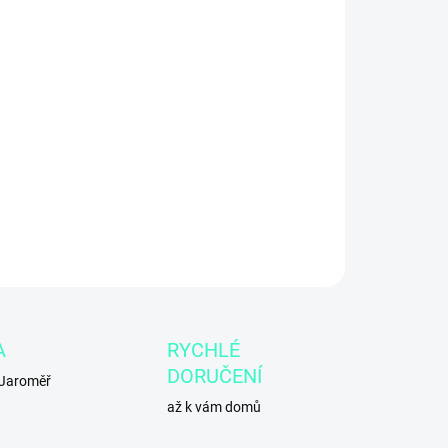
8.2026
−
+
Přidat do košíku
ILNÍ INFORMACE
ZEPTAT SE
A
RYCHLÉ
DORUČENÍ
 Jaroměř
až k vám domů