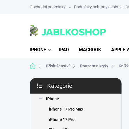
Přejít
Obchodní podmínky
Podmínky ochrany osobních ú
na
obsah
IPHONE
IPAD
MACBOOK
APPLE 
Domů
Příslušenství
Pouzdra a kryty
Knížk
P
Kategorie
o
Přeskočit
s
kategorie
t
iPhone
r
iPhone 17 Pro Max
a
n
iPhone 17 Pro
n