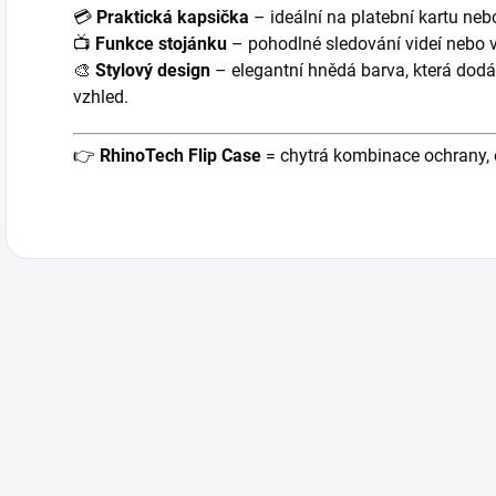
💳
Praktická kapsička
– ideální na platební kartu neb
📺
Funkce stojánku
– pohodlné sledování videí nebo 
🎨
Stylový design
– elegantní hnědá barva, která dodá
vzhled.
👉
RhinoTech Flip Case
= chytrá kombinace ochrany, e