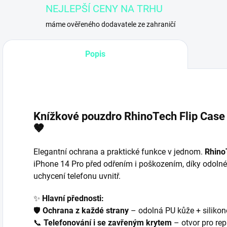
NEJLEPŠÍ CENY NA TRHU
máme ověřeného dodavatele ze zahraničí
Popis
Knížkové pouzdro RhinoTech Flip Case
🤎
Elegantní ochrana a praktické funkce v jednom.
Rhino
iPhone 14 Pro před odřením i poškozením, díky odoln
uchycení telefonu uvnitř.
✨
Hlavní přednosti:
🛡️
Ochrana z každé strany
– odolná PU kůže + silikon
📞
Telefonování i se zavřeným krytem
– otvor pro re