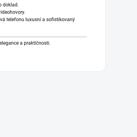
o doklad.
videohovory.
vá telefonu luxusní a sofistikovaný
legance a praktičnosti.