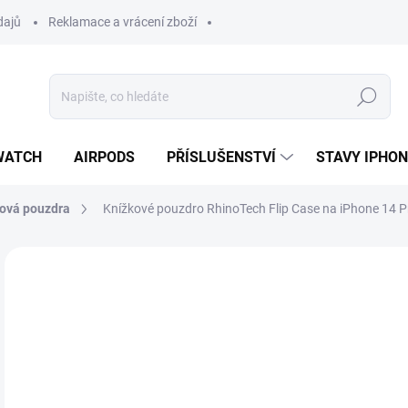
dajů
Reklamace a vrácení zboží
Hledat
WATCH
AIRPODS
PŘÍSLUŠENSTVÍ
STAVY IPHO
ová pouzdra
Knížkové pouzdro RhinoTech Flip Case na iPhone 14 
Neohodnoceno
Podrobnosti hodnocení
ZNAČKA:
RHINOT
3
322
Měr
SK
cena
MŮŽ
DO: