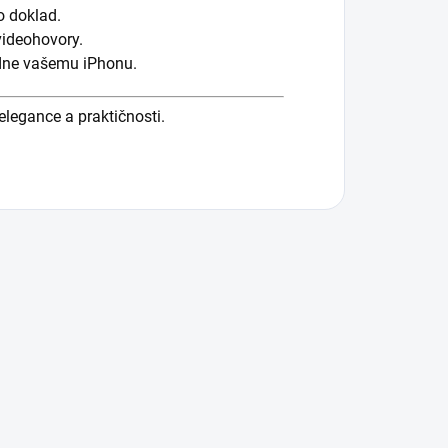
o doklad.
videohovory.
adne vašemu iPhonu.
legance a praktičnosti.