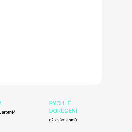
2026
−
+
Přidat do košíku
ILNÍ INFORMACE
ZEPTAT SE
A
RYCHLÉ
DORUČENÍ
 Jaroměř
až k vám domů