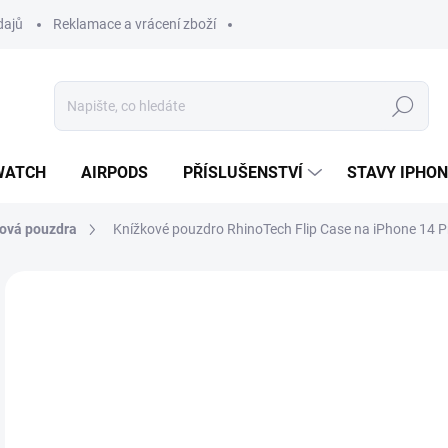
dajů
Reklamace a vrácení zboží
Hledat
WATCH
AIRPODS
PŘÍSLUŠENSTVÍ
STAVY IPHO
ová pouzdra
Knížkové pouzdro RhinoTech Flip Case na iPhone 14 
Neohodnoceno
Podrobnosti hodnocení
ZNAČKA:
RHINOT
3
322
Měr
SK
cena
MŮŽ
DO: