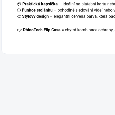
💳
Praktická kapsička
– ideální na platební kartu neb
📺
Funkce stojánku
– pohodlné sledování videí nebo 
🎨
Stylový design
– elegantní červená barva, která p
👉
RhinoTech Flip Case
= chytrá kombinace ochrany, e