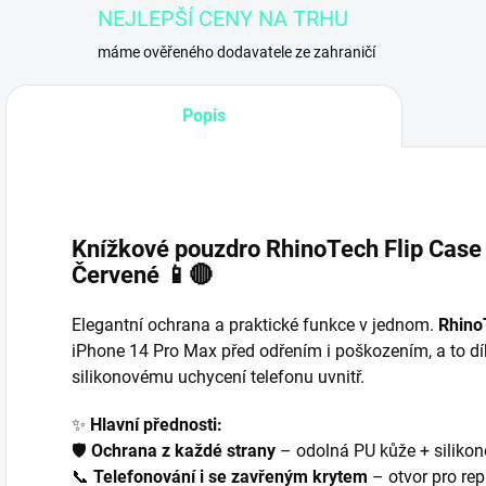
NEJLEPŠÍ CENY NA TRHU
máme ověřeného dodavatele ze zahraničí
Popis
Knížkové pouzdro RhinoTech Flip Case
Červené 📱🔴
Elegantní ochrana a praktické funkce v jednom.
Rhino
iPhone 14 Pro Max před odřením i poškozením, a to d
silikonovému uchycení telefonu uvnitř.
✨
Hlavní přednosti:
🛡️
Ochrana z každé strany
– odolná PU kůže + silikon
📞
Telefonování i se zavřeným krytem
– otvor pro re