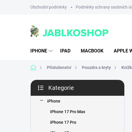
Přejít
Obchodní podmínky
Podmínky ochrany osobních ú
na
obsah
IPHONE
IPAD
MACBOOK
APPLE 
Domů
Příslušenství
Pouzdra a kryty
Knížk
P
Kategorie
o
Přeskočit
s
kategorie
t
iPhone
r
iPhone 17 Pro Max
a
n
iPhone 17 Pro
n