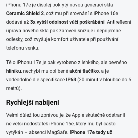
iPhonu 17e je displej pokrytý novou generací skla
Ceramic
Shield
2
, což mu při srovnání s iPhone 16e
dodává až
3x
vyšší odolnost vůči poškrábání
. Antireflexní
úprava nového skla pak zároveň snižuje i nepříjemné
odlesky, což zvyšuje komfort uživatele při používání
telefonu venku.
Tělo iPhonu 17e je pak vyrobeno z lehkého, ale pevného
hliníku
, nechybí mu oblíbené
akční tlačítko
, a je
voděodolné dle specifikace
IP68
(30 minut v hloubce do 6
metrů).
Rychlejší nabíjení
Velmi důležitou zprávou je, že Apple skutečně odstranil
největší nedostatek iPhone 16e, který mu byl často
vytýkán – absenci MagSafe.
IPhone 17e
tedy
už