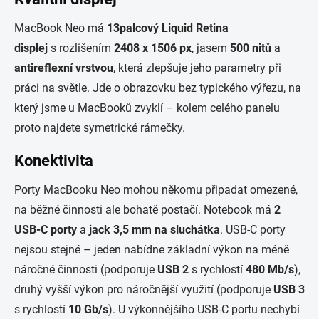
MacBook Neo má
13palcový
Liquid
Retina
displej
s rozlišením
2408 x 1506
px
, jasem
500
nitů
a
antireflexní vrstvou
, která zlepšuje jeho parametry při
práci na světle. Jde o obrazovku bez typického výřezu, na
který jsme u MacBooků zvyklí – kolem celého panelu
proto najdete symetrické rámečky.
Konektivita
Porty MacBooku Neo mohou někomu připadat omezené,
na běžné činnosti ale bohatě postačí. Notebook má
2
USB-C porty
a
jack
3,5 mm
na sluchátka
. USB-C porty
nejsou stejné – jeden nabídne základní výkon na méně
náročné činnosti (podporuje
USB 2
s rychlostí
480
Mb
/s
),
druhý vyšší výkon pro náročnější využití (podporuje
USB 3
s rychlostí
10
Gb
/s
). U výkonnějšího USB-C portu nechybí