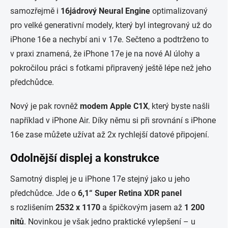
samozřejmě i
16jádrový
Neural
Engine
optimalizovaný
pro velké generativní modely, který byl integrovaný už do
iPhone 16e a nechybí ani v 17e. Sečteno a podtrženo to
v praxi znamená, že iPhone 17e je na nové AI úlohy a
pokročilou práci s fotkami připravený ještě lépe než jeho
předchůdce.
Nový je pak rovněž
modem
Apple C1X
, který byste našli
například v iPhone Air. Díky němu si při srovnání s iPhone
16e zase můžete užívat až 2x rychlejší datové připojení.
Odolnější displej
a konstrukce
Samotný displej je u iPhone 17e stejný jako u jeho
předchůdce. Jde o
6,1“
Super Retina XDR panel
s rozlišením
2532 x 1170
a špičkovým jasem až
1 200
nitů
. Novinkou je však jedno praktické vylepšení – u