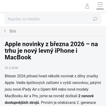
Přejít
na
obsah
Hledat
Blog
Apple novinky z března 2026 – na
trhu je nový levný iPhone i
MacBook
23.3.2026
Březen 2026 přinesl hned několik novinek z dílny značky
Apple. Vedle špičkových zařízení s vyšší cenovkou, jakými
jsou nové iPady Air s čipem M4 nebo nové modely
MacBooku Air a Pro, jsme se rovněž dočkali
2
cenově
dostupnějších strojů
. Prvním je očekávaná 2. generace