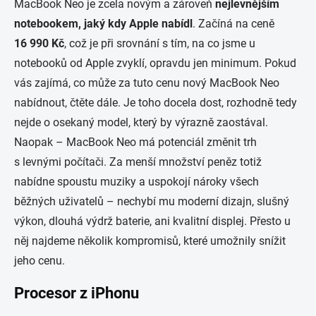
MacBook Neo je zcela novým a zároveň
nej
levnějším
notebookem,
jak
ý
kdy Apple nabídl
. Začíná na ceně
16 990 Kč
, což je při srovnání s tím, na co jsme u
notebooků od Apple zvyklí, opravdu jen minimum. Pokud
vás zajímá, co může za tuto cenu nový MacBook Neo
nabídnout, čtěte dále. Je toho docela dost, rozhodně tedy
nejde o osekaný model, který by výrazně zaostával.
Naopak – MacBook Neo má potenciál změnit trh
s levnými počítači. Za menší množství peněz totiž
nabídne spoustu muziky a uspokojí nároky všech
běžných uživatelů – nechybí mu moderní dizajn, slušný
výkon, dlouhá výdrž baterie, ani kvalitní displej. Přesto u
něj najdeme několik kompromisů, které umožnily snížit
jeho cenu.
Procesor z
iPhonu