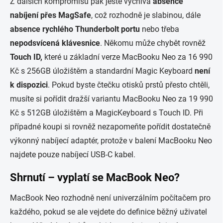
Z dalších kompromisů pak ještě vyčnívá
absence
nabíjení přes
MagSafe
, což rozhodně je slabinou, dále
absence rychlého
Thunderbolt
portu
nebo třeba
nepodsvícená klávesnice
. Někomu může chybět rovněž
Touch
ID,
které u základní verze MacBooku Neo za 16 990
Kč s 256GB úložištěm a standardní Magic Keyboard
není
k dispozici
. Pokud byste čtečku otisků prstů přesto chtěli,
musíte si pořídit dražší variantu MacBooku Neo za 19 990
Kč s 512GB úložištěm a MagicKeyboard s Touch ID. Při
případné koupi si rovněž nezapomeňte pořídit dostatečně
výkonný nabíjecí adaptér, protože v balení MacBooku Neo
najdete pouze nabíjecí USB-C kabel.
Shrnutí – vyplatí se MacBook Neo?
MacBook Neo rozhodně není univerzálním počítačem pro
každého, pokud se ale vejdete do definice běžný uživatel