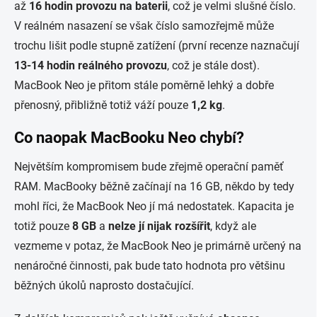
až
16 hodin provozu na baterii
, což je velmi slušné číslo.
V reálném nasazení se však číslo samozřejmě může
trochu lišit podle stupně zatížení (první recenze naznačují
13-14 hodin reálného provozu
, což je stále dost).
MacBook Neo je přitom stále poměrně lehký a dobře
přenosný, přibližně totiž váží pouze
1,2 kg
.
Co naopak MacBooku Neo chybí?
Největším kompromisem bude zřejmě operační paměť
RAM. MacBooky běžně začínají na 16 GB, někdo by tedy
mohl říci, že MacBook Neo jí má nedostatek. Kapacita je
totiž pouze
8 GB
a
nelze jí nijak rozšířit
, když ale
vezmeme v potaz, že MacBook Neo je primárně určený na
nenáročné činnosti, pak bude tato hodnota pro většinu
běžných úkolů naprosto dostačující.