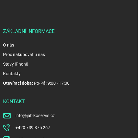
p
a
t
í
ZÁKLADNÍ INFORMACE
O nás
Proč nakupovat u nás
Stavy iPhonů
Kontakty
Otevírací doba:
Po-Pá: 9:00 - 17:00
KONTAKT
info
@
jablkoservis.cz
+420 739 875 267