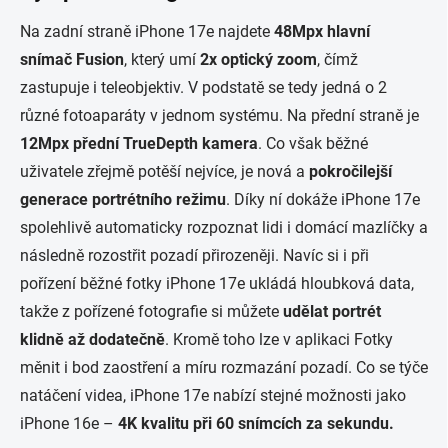
Na zadní straně iPhone 17e najdete
48Mpx
hlavní
snímač
Fusion
, který umí
2x optický zoom
, čímž
zastupuje i teleobjektiv. V podstatě se tedy jedná o 2
různé fotoaparáty v jednom systému. Na přední straně je
12Mpx přední
TrueDepth
kamera
. Co však běžné
uživatele zřejmě potěší nejvíce, je nová a
pokročilejší
generace portrétního režimu
. Díky ní dokáže iPhone 17e
spolehlivě automaticky rozpoznat lidi i domácí mazlíčky a
následně rozostřit pozadí přirozeněji. Navíc si i při
pořízení běžné fotky iPhone 17e ukládá hloubková data,
takže z pořízené fotografie si můžete
udělat portrét
klidně až dodatečně
. Kromě toho lze v aplikaci Fotky
měnit i bod zaostření a míru rozmazání pozadí. Co se týče
natáčení videa, iPhone 17e nabízí stejné možnosti jako
iPhone 16e –
4K kvalitu při 60 snímcích za sekundu.