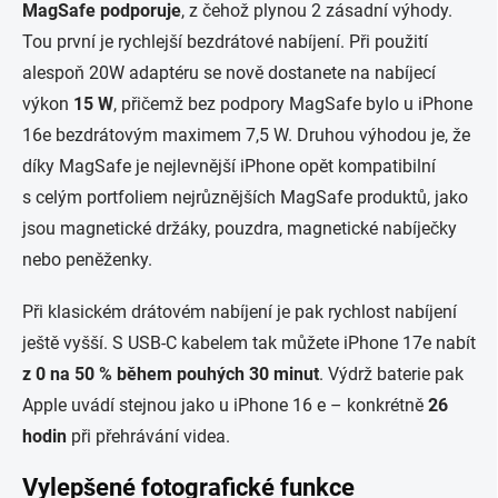
MagSafe
podporuje
, z čehož plynou 2 zásadní výhody.
Tou první je rychlejší bezdrátové nabíjení. Při použití
alespoň 20W adaptéru se nově dostanete na nabíjecí
výkon
15 W
, přičemž bez podpory MagSafe bylo u iPhone
16e bezdrátovým maximem 7,5 W. Druhou výhodou je, že
díky MagSafe je nejlevnější iPhone opět kompatibilní
s celým portfoliem nejrůznějších MagSafe produktů, jako
jsou magnetické držáky, pouzdra, magnetické nabíječky
nebo peněženky.
Při klasickém drátovém nabíjení je pak rychlost nabíjení
ještě vyšší. S USB-C kabelem tak můžete iPhone 17e nabít
z 0 na 50 % během pouhých 30 minut
. Výdrž baterie pak
Apple uvádí stejnou jako u iPhone 16 e – konkrétně
26
hodin
při přehrávání videa.
Vylepšené fotografické funkce