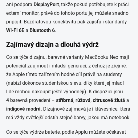
ani podpora
DisplayPort
, takže pokud potřebujete k práci
externí monitor, právě do tohoto portu jej můžete snadno
připojit. Bezdrátovou konektivitu pak zajišťují standardy
Wi-Fi 6E
a
Bluetooth 6
.
Zajímavý dizajn a d
louhá výdrž
Co se týče dizajnu, barevné varianty MacBooku Neo mají
potenciál zaujmout i mladší generaci, z čehož je zřejmé,
že Apple tímto zařízením hodně cílí právě na studenty
(nabízí dokonce studentskou slevu, díky které jej mladí
lidé mohou nakoupit ještě výhodněji). K dispozici jsou
4
barevná provedení –
stříbrná
,
růžová
,
citrusově žlutá
a
indigově modrá
. Dizajnově zajímavá je i klávesnice, která
má vždy světlejší odstín stejné barvy, jakou má notebook.
Co se týče výdrže baterie, podle Applu můžete očekávat