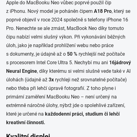
Apple do MacBooku Neo vůbec poprvé použil čip
z iPhonu. Nový model je poháněn čipem
A18 Pro
, který se
poprvé objevil v roce 2024 společně s telefony iPhone 16
Pro. Nenechte se ale zmást, MacBook Neo díky tomuto
čipu nabízí velmi slušný výkon. Při vykonávání běžných
úloh, jako je například prohlížení webu nebo práce
s dokumenty, je údajně až o
50 %
rychlejší než počítače
s procesorem Intel Core Ultra 5. Nechybí mu ani
16jádrový
Neural
Engine
, díky kterému si velmi slušně vede také v AI
úlohách (údajně až
3x
rychleji než srovnatelné počítače)
nebo třeba při lehčí úpravě fotografií. Z toho plyne i
primární zaměření MacBooku Neo – není určený na
extrémně náročné úlohy, nýbrž jde o spolehlivé zařízení,
které je určené na
každodenní práci, studium
či lehčí
kreativní činnosti.
Kvalitní displej