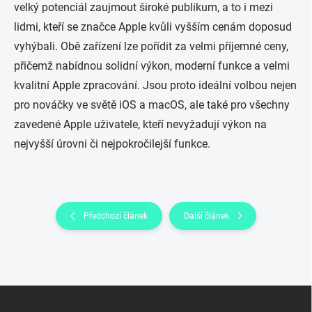
velký potenciál zaujmout široké publikum, a to i mezi
lidmi, kteří se značce Apple kvůli vyšším cenám doposud
vyhýbali. Obě zařízení lze pořídit za velmi příjemné ceny,
přičemž nabídnou solidní výkon, moderní funkce a velmi
kvalitní Apple zpracování. Jsou proto ideální volbou nejen
pro nováčky ve světě iOS a macOS, ale také pro všechny
zavedené Apple uživatele, kteří nevyžadují výkon na
nejvyšší úrovni či nejpokročilejší funkce.
Předchozí článek
Další článek
Z
á