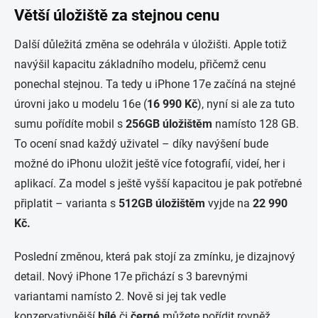
Větší úložiště za stejnou cenu
Další důležitá změna se odehrála v úložišti. Apple totiž
navýšil kapacitu základního modelu, přičemž cenu
ponechal stejnou. Ta tedy u iPhone 17e začíná na stejné
úrovni jako u modelu 16e (
16 990 Kč
), nyní si ale za tuto
sumu pořídíte mobil s
256GB úložištěm
namísto 128 GB.
To ocení snad každý uživatel – díky navýšení bude
možné do iPhonu uložit ještě více fotografií, videí, her i
aplikací. Za model s ještě vyšší kapacitou je pak potřebné
připlatit – varianta s
512GB úložištěm
vyjde na
22 990
Kč.
Poslední změnou, která pak stojí za zmínku, je dizajnový
detail. Nový iPhone 17e přichází s 3 barevnými
variantami namísto 2. Nově si jej tak vedle
konzervativnější
bílé
či
černé
můžete pořídit rovněž