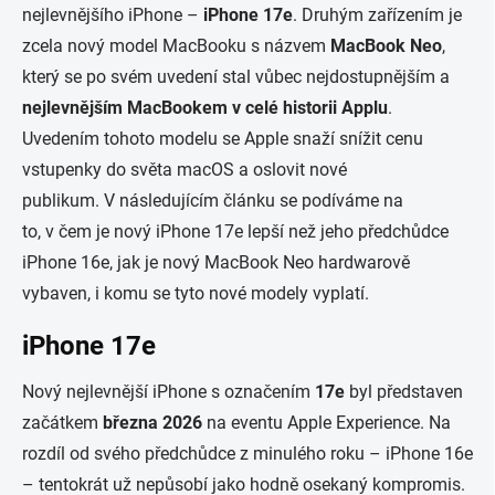
nejlevnějšího iPhone –
iPhone
17e
. Druhým zařízením je
zcela nový model MacBooku s názvem
MacBook Neo
,
který se po svém uvedení stal vůbec nejdostupnějším a
nejlevnějším
MacBookem
v
celé
historii
Applu
.
Uvedením tohoto modelu se Apple snaží snížit cenu
vstupenky do světa macOS a oslovit nové
publikum. V následujícím článku se podíváme na
to, v čem je nový iPhone 17e lepší než jeho předchůdce
iPhone 16e, jak je nový MacBook Neo hardwarově
vybaven, i komu se tyto nové modely vyplatí.
iPhone 17e
Nový nejlevnější iPhone s označením
17e
byl představen
začátkem
března 2026
na eventu Apple Experience. Na
rozdíl od svého předchůdce z minulého roku – iPhone 16e
– tentokrát už nepůsobí jako hodně osekaný kompromis.