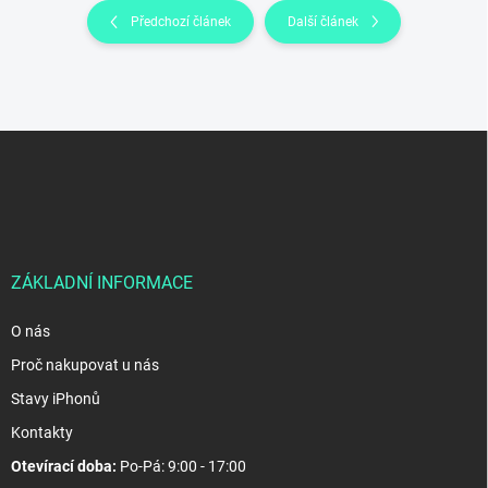
Předchozí článek
Další článek
Z
á
p
a
t
í
ZÁKLADNÍ INFORMACE
O nás
Proč nakupovat u nás
Stavy iPhonů
Kontakty
Otevírací doba:
Po-Pá: 9:00 - 17:00