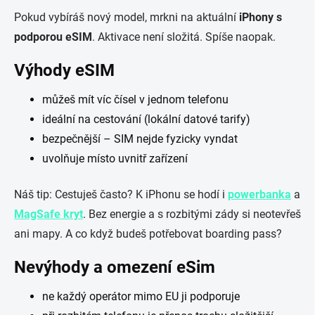
Pokud vybíráš nový model, mrkni na aktuální
iPhony s
podporou eSIM
. Aktivace není složitá. Spíše naopak.
Výhody eSIM
můžeš mít víc čísel v jednom telefonu
ideální na cestování (lokální datové tarify)
bezpečnější – SIM nejde fyzicky vyndat
uvolňuje místo uvnitř zařízení
Náš tip: Cestuješ často? K iPhonu se hodí i
powerbanka
a
MagSafe kryt
. Bez energie a s rozbitými zády si neotevřeš
ani mapy. A co když budeš potřebovat boarding pass?
Nevýhody a omezení eSim
ne každý operátor mimo EU ji podporuje