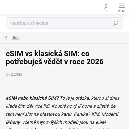
Přejít
na
obsah
Hledat
Blog
eSIM vs klasická SIM: co
potřebuješ vědět v roce 2026
24.2.2026
eSIM nebo klasická SIM?
To je
je otázka, kterou si dnes
klade čím dál více lidí. Koupíš nový iPhone a zjistíš, že
tam není slot na plastovou kartu. Panika? Klid. Moderní
iPhony
včetně nejnovějších modelů jsou na eSIM