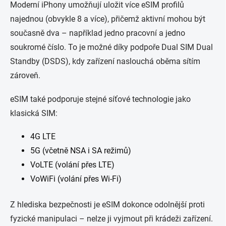
Moderní iPhony umožňují uložit více eSIM profilů
najednou (obvykle 8 a více), přičemž aktivní mohou být
současně dva – například jedno pracovní a jedno
soukromé číslo. To je možné díky podpoře Dual SIM Dual
Standby (DSDS), kdy zařízení naslouchá oběma sítím
zároveň.
eSIM také podporuje stejné síťové technologie jako
klasická SIM:
4G LTE
5G (včetně NSA i SA režimů)
VoLTE (volání přes LTE)
VoWiFi (volání přes Wi-Fi)
Z hlediska bezpečnosti je eSIM dokonce odolnější proti
fyzické manipulaci – nelze ji vyjmout při krádeži zařízení.