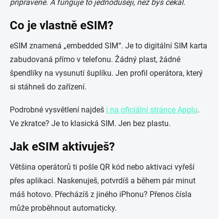
připravené. A funguje to jednodušeji, než bys čekal.
Co je vlastně eSIM?
eSIM znamená „embedded SIM“. Je to digitální SIM karta
zabudovaná přímo v telefonu. Žádný plast, žádné
špendlíky na vysunutí šuplíku. Jen profil operátora, který
si stáhneš do zařízení.
Podrobné vysvětlení najdeš
i na oficiální stránce Applu
.
Ve zkratce? Je to klasická SIM. Jen bez plastu.
Jak eSIM aktivuješ?
Většina operátorů ti pošle QR kód nebo aktivaci vyřeší
přes aplikaci. Naskenuješ, potvrdíš a během pár minut
máš hotovo. Přecházíš z jiného iPhonu? Přenos čísla
může proběhnout automaticky.